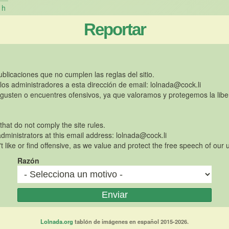
h
Reportar
publicaciones que no cumplen las reglas del sitio.
 los administradores a esta dirección de email:
lolnada@cock.li
gusten o encuentres ofensivos, ya que valoramos y protegemos la libe
 that do not comply the site rules.
dministrators at this email address:
lolnada@cock.li
t like or find offensive, as we value and protect the free speech of our 
Razón
Lolnada.org
tablón de imágenes en español 2015-2026.