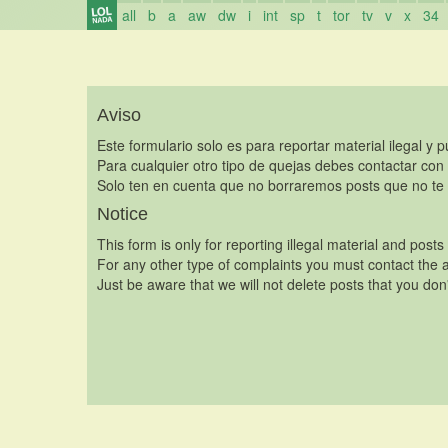
all
b
a
aw
dw
i
int
sp
t
tor
tv
v
x
34
Aviso
Este formulario solo es para reportar material ilegal y 
Para cualquier otro tipo de quejas debes contactar con
Solo ten en cuenta que no borraremos posts que no te 
Notice
This form is only for reporting illegal material and posts
For any other type of complaints you must contact the a
Just be aware that we will not delete posts that you don'