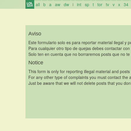
all
b
a
aw
dw
i
int
sp
t
tor
tv
v
x
34
Aviso
Este formulario solo es para reportar material ilegal y 
Para cualquier otro tipo de quejas debes contactar con
Solo ten en cuenta que no borraremos posts que no te 
Notice
This form is only for reporting illegal material and posts
For any other type of complaints you must contact the a
Just be aware that we will not delete posts that you don'