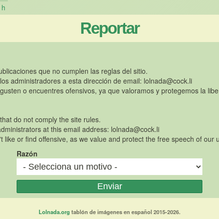
h
Reportar
publicaciones que no cumplen las reglas del sitio.
 los administradores a esta dirección de email:
lolnada@cock.li
gusten o encuentres ofensivos, ya que valoramos y protegemos la libe
 that do not comply the site rules.
dministrators at this email address:
lolnada@cock.li
t like or find offensive, as we value and protect the free speech of our 
Razón
Lolnada.org
tablón de imágenes en español 2015-2026.