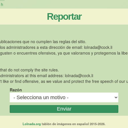
h
Reportar
publicaciones que no cumplen las reglas del sitio.
 los administradores a esta dirección de email:
lolnada@cock.li
gusten o encuentres ofensivos, ya que valoramos y protegemos la libe
 that do not comply the site rules.
dministrators at this email address:
lolnada@cock.li
t like or find offensive, as we value and protect the free speech of our 
Razón
Lolnada.org
tablón de imágenes en español 2015-2026.