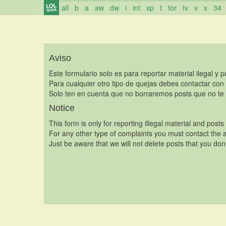
all
b
a
aw
dw
i
int
sp
t
tor
tv
v
x
34
Aviso
Este formulario solo es para reportar material ilegal y 
Para cualquier otro tipo de quejas debes contactar con
Solo ten en cuenta que no borraremos posts que no te 
Notice
This form is only for reporting illegal material and posts
For any other type of complaints you must contact the a
Just be aware that we will not delete posts that you don'