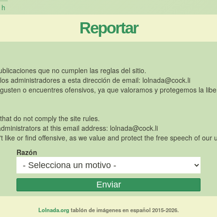
h
Reportar
publicaciones que no cumplen las reglas del sitio.
 los administradores a esta dirección de email:
lolnada@cock.li
gusten o encuentres ofensivos, ya que valoramos y protegemos la libe
 that do not comply the site rules.
dministrators at this email address:
lolnada@cock.li
t like or find offensive, as we value and protect the free speech of our 
Razón
Lolnada.org
tablón de imágenes en español 2015-2026.