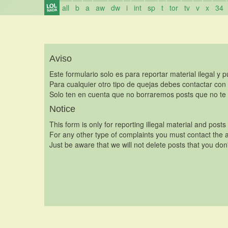
all
b
a
aw
dw
i
int
sp
t
tor
tv
v
x
34
Aviso
Este formulario solo es para reportar material ilegal y 
Para cualquier otro tipo de quejas debes contactar con
Solo ten en cuenta que no borraremos posts que no te 
Notice
This form is only for reporting illegal material and posts
For any other type of complaints you must contact the a
Just be aware that we will not delete posts that you don'