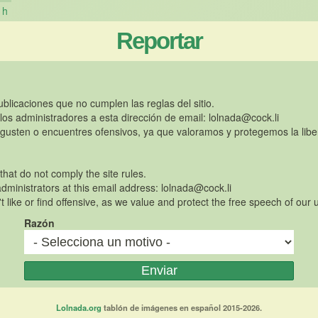
h
Reportar
publicaciones que no cumplen las reglas del sitio.
 los administradores a esta dirección de email:
lolnada@cock.li
gusten o encuentres ofensivos, ya que valoramos y protegemos la libe
 that do not comply the site rules.
dministrators at this email address:
lolnada@cock.li
t like or find offensive, as we value and protect the free speech of our 
Razón
Lolnada.org
tablón de imágenes en español 2015-2026.