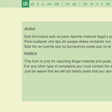
all
b
a
aw
dw
i
int
sp
t
tor
tv
v
x
34
Aviso
Este formulario solo es para reportar material ilegal y 
Para cualquier otro tipo de quejas debes contactar con
Solo ten en cuenta que no borraremos posts que no te 
Notice
This form is only for reporting illegal material and posts
For any other type of complaints you must contact the a
Just be aware that we will not delete posts that you don'