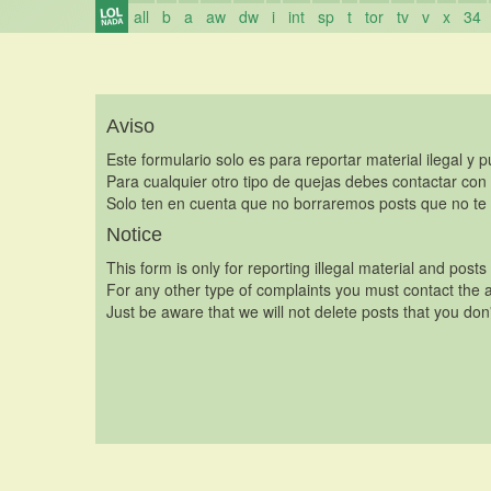
all
b
a
aw
dw
i
int
sp
t
tor
tv
v
x
34
Aviso
Este formulario solo es para reportar material ilegal y 
Para cualquier otro tipo de quejas debes contactar con
Solo ten en cuenta que no borraremos posts que no te 
Notice
This form is only for reporting illegal material and posts
For any other type of complaints you must contact the a
Just be aware that we will not delete posts that you don'