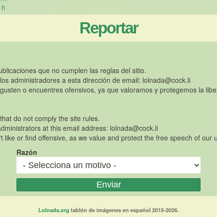
h
Reportar
publicaciones que no cumplen las reglas del sitio.
 los administradores a esta dirección de email:
lolnada@cock.li
gusten o encuentres ofensivos, ya que valoramos y protegemos la libe
 that do not comply the site rules.
dministrators at this email address:
lolnada@cock.li
t like or find offensive, as we value and protect the free speech of our 
Razón
Lolnada.org
tablón de imágenes en español 2015-2026.