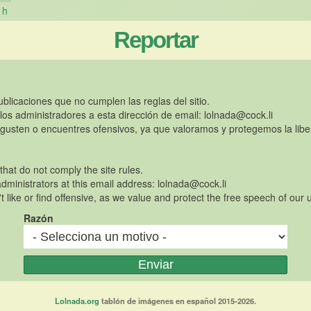
h
Reportar
publicaciones que no cumplen las reglas del sitio.
 los administradores a esta dirección de email:
lolnada@cock.li
gusten o encuentres ofensivos, ya que valoramos y protegemos la libe
 that do not comply the site rules.
dministrators at this email address:
lolnada@cock.li
t like or find offensive, as we value and protect the free speech of our 
Razón
Lolnada.org
tablón de imágenes en español 2015-2026.