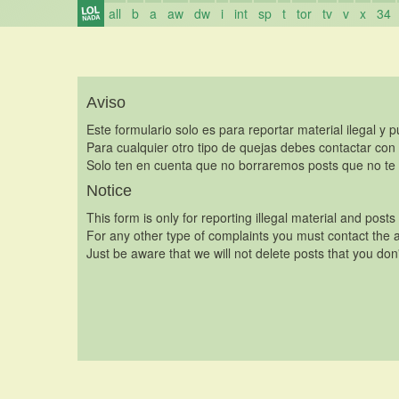
all
b
a
aw
dw
i
int
sp
t
tor
tv
v
x
34
Aviso
Este formulario solo es para reportar material ilegal y 
Para cualquier otro tipo de quejas debes contactar con
Solo ten en cuenta que no borraremos posts que no te 
Notice
This form is only for reporting illegal material and posts
For any other type of complaints you must contact the a
Just be aware that we will not delete posts that you don'