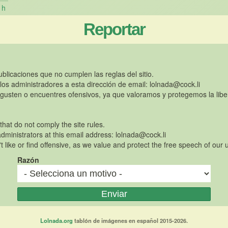
h
Reportar
publicaciones que no cumplen las reglas del sitio.
 los administradores a esta dirección de email:
lolnada@cock.li
gusten o encuentres ofensivos, ya que valoramos y protegemos la libe
 that do not comply the site rules.
dministrators at this email address:
lolnada@cock.li
t like or find offensive, as we value and protect the free speech of our 
Razón
Lolnada.org
tablón de imágenes en español 2015-2026.