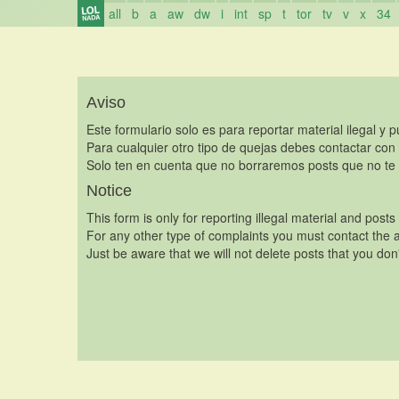
all
b
a
aw
dw
i
int
sp
t
tor
tv
v
x
34
Aviso
Este formulario solo es para reportar material ilegal y 
Para cualquier otro tipo de quejas debes contactar con
Solo ten en cuenta que no borraremos posts que no te 
Notice
This form is only for reporting illegal material and posts
For any other type of complaints you must contact the a
Just be aware that we will not delete posts that you don'