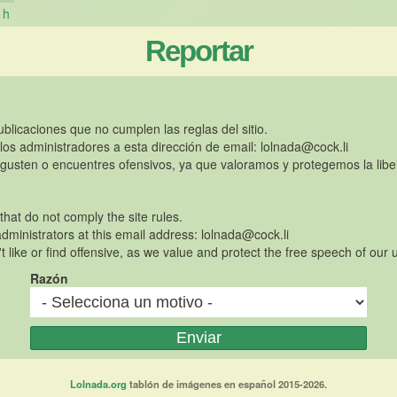
h
Reportar
publicaciones que no cumplen las reglas del sitio.
 los administradores a esta dirección de email:
lolnada@cock.li
gusten o encuentres ofensivos, ya que valoramos y protegemos la libe
 that do not comply the site rules.
dministrators at this email address:
lolnada@cock.li
t like or find offensive, as we value and protect the free speech of our 
Razón
Lolnada.org
tablón de imágenes en español 2015-2026.