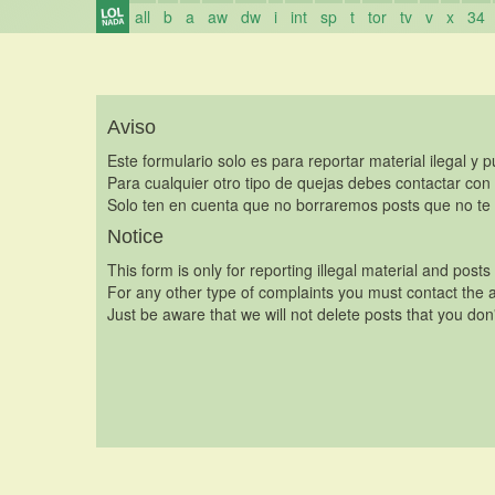
all
b
a
aw
dw
i
int
sp
t
tor
tv
v
x
34
Aviso
Este formulario solo es para reportar material ilegal y 
Para cualquier otro tipo de quejas debes contactar con
Solo ten en cuenta que no borraremos posts que no te 
Notice
This form is only for reporting illegal material and posts
For any other type of complaints you must contact the a
Just be aware that we will not delete posts that you don'