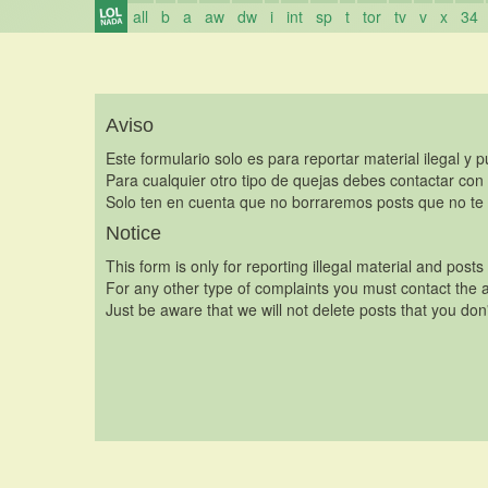
all
b
a
aw
dw
i
int
sp
t
tor
tv
v
x
34
Aviso
Este formulario solo es para reportar material ilegal y 
Para cualquier otro tipo de quejas debes contactar con
Solo ten en cuenta que no borraremos posts que no te 
Notice
This form is only for reporting illegal material and posts
For any other type of complaints you must contact the a
Just be aware that we will not delete posts that you don'