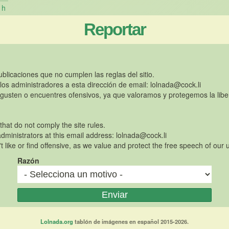
h
Reportar
publicaciones que no cumplen las reglas del sitio.
 los administradores a esta dirección de email:
lolnada@cock.li
gusten o encuentres ofensivos, ya que valoramos y protegemos la libe
 that do not comply the site rules.
dministrators at this email address:
lolnada@cock.li
t like or find offensive, as we value and protect the free speech of our 
Razón
Lolnada.org
tablón de imágenes en español 2015-2026.