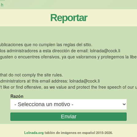
h
Reportar
publicaciones que no cumplen las reglas del sitio.
 los administradores a esta dirección de email:
lolnada@cock.li
gusten o encuentres ofensivos, ya que valoramos y protegemos la libe
 that do not comply the site rules.
dministrators at this email address:
lolnada@cock.li
t like or find offensive, as we value and protect the free speech of our 
Razón
Lolnada.org
tablón de imágenes en español 2015-2026.