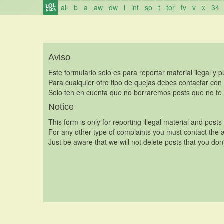
all
b
a
aw
dw
i
int
sp
t
tor
tv
v
x
34
Aviso
Este formulario solo es para reportar material ilegal y 
Para cualquier otro tipo de quejas debes contactar con
Solo ten en cuenta que no borraremos posts que no te 
Notice
This form is only for reporting illegal material and posts
For any other type of complaints you must contact the a
Just be aware that we will not delete posts that you don'