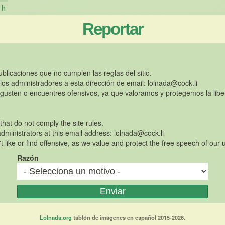
h
Reportar
publicaciones que no cumplen las reglas del sitio.
 los administradores a esta dirección de email:
lolnada@cock.li
gusten o encuentres ofensivos, ya que valoramos y protegemos la libe
 that do not comply the site rules.
dministrators at this email address:
lolnada@cock.li
t like or find offensive, as we value and protect the free speech of our 
Razón
Lolnada.org
tablón de imágenes en español 2015-2026.