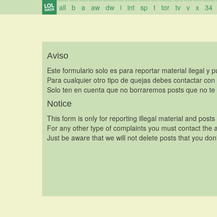
all
b
a
aw
dw
i
int
sp
t
tor
tv
v
x
34
Aviso
Este formulario solo es para reportar material ilegal y 
Para cualquier otro tipo de quejas debes contactar con
Solo ten en cuenta que no borraremos posts que no te 
Notice
This form is only for reporting illegal material and posts
For any other type of complaints you must contact the a
Just be aware that we will not delete posts that you don'