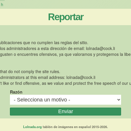
h
Reportar
publicaciones que no cumplen las reglas del sitio.
 los administradores a esta dirección de email:
lolnada@cock.li
gusten o encuentres ofensivos, ya que valoramos y protegemos la libe
 that do not comply the site rules.
dministrators at this email address:
lolnada@cock.li
t like or find offensive, as we value and protect the free speech of our 
Razón
Lolnada.org
tablón de imágenes en español 2015-2026.