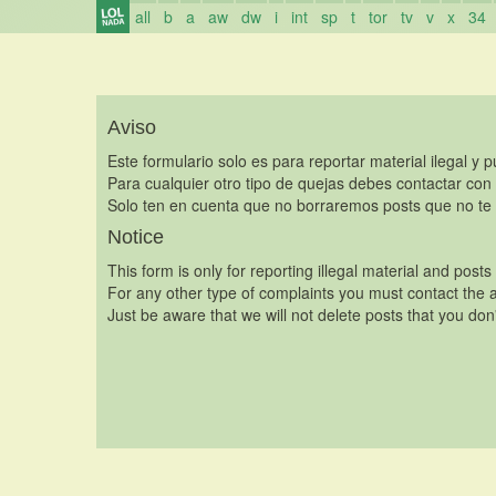
all
b
a
aw
dw
i
int
sp
t
tor
tv
v
x
34
Aviso
Este formulario solo es para reportar material ilegal y 
Para cualquier otro tipo de quejas debes contactar con
Solo ten en cuenta que no borraremos posts que no te 
Notice
This form is only for reporting illegal material and posts
For any other type of complaints you must contact the a
Just be aware that we will not delete posts that you don'