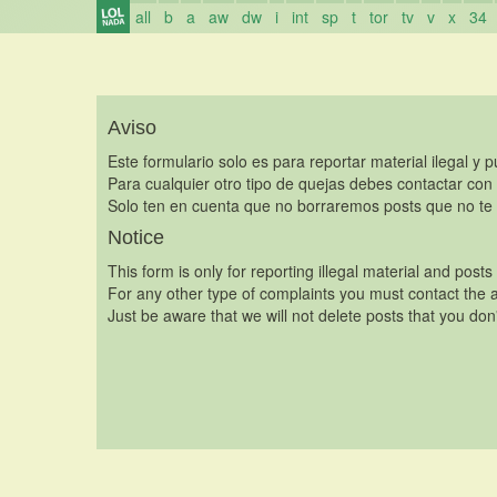
all
b
a
aw
dw
i
int
sp
t
tor
tv
v
x
34
Aviso
Este formulario solo es para reportar material ilegal y 
Para cualquier otro tipo de quejas debes contactar con
Solo ten en cuenta que no borraremos posts que no te 
Notice
This form is only for reporting illegal material and posts
For any other type of complaints you must contact the a
Just be aware that we will not delete posts that you don'