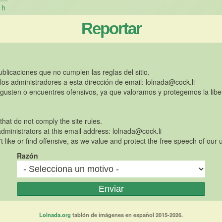
h
Reportar
publicaciones que no cumplen las reglas del sitio.
 los administradores a esta dirección de email:
lolnada@cock.li
gusten o encuentres ofensivos, ya que valoramos y protegemos la libe
 that do not comply the site rules.
dministrators at this email address:
lolnada@cock.li
t like or find offensive, as we value and protect the free speech of our 
Razón
Lolnada.org
tablón de imágenes en español 2015-2026.