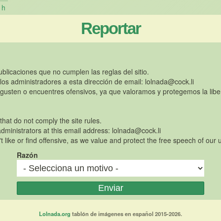
h
Reportar
publicaciones que no cumplen las reglas del sitio.
 los administradores a esta dirección de email:
lolnada@cock.li
gusten o encuentres ofensivos, ya que valoramos y protegemos la libe
 that do not comply the site rules.
dministrators at this email address:
lolnada@cock.li
t like or find offensive, as we value and protect the free speech of our 
Razón
Lolnada.org
tablón de imágenes en español 2015-2026.