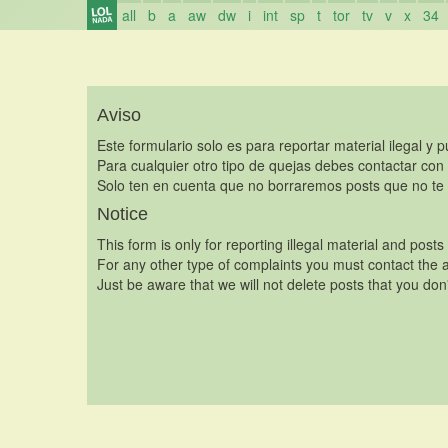
all
b
a
aw
dw
i
int
sp
t
tor
tv
v
x
34
Aviso
Este formulario solo es para reportar material ilegal y 
Para cualquier otro tipo de quejas debes contactar con
Solo ten en cuenta que no borraremos posts que no te 
Notice
This form is only for reporting illegal material and posts
For any other type of complaints you must contact the a
Just be aware that we will not delete posts that you don'