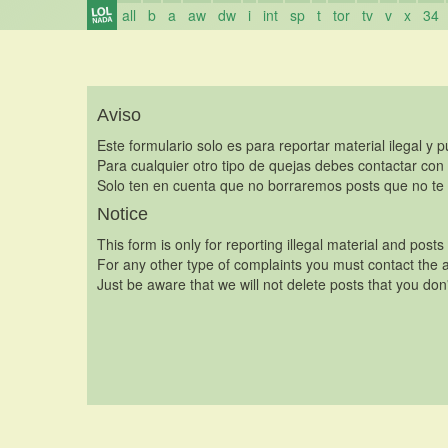
all
b
a
aw
dw
i
int
sp
t
tor
tv
v
x
34
Aviso
Este formulario solo es para reportar material ilegal y 
Para cualquier otro tipo de quejas debes contactar con
Solo ten en cuenta que no borraremos posts que no te 
Notice
This form is only for reporting illegal material and posts
For any other type of complaints you must contact the a
Just be aware that we will not delete posts that you don'