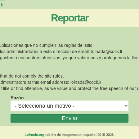
h
Reportar
publicaciones que no cumplen las reglas del sitio.
 los administradores a esta dirección de email:
lolnada@cock.li
gusten o encuentres ofensivos, ya que valoramos y protegemos la libe
 that do not comply the site rules.
dministrators at this email address:
lolnada@cock.li
t like or find offensive, as we value and protect the free speech of our 
Razón
Lolnada.org
tablón de imágenes en español 2015-2026.