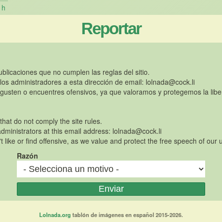
h
Reportar
publicaciones que no cumplen las reglas del sitio.
 los administradores a esta dirección de email:
lolnada@cock.li
gusten o encuentres ofensivos, ya que valoramos y protegemos la libe
 that do not comply the site rules.
dministrators at this email address:
lolnada@cock.li
t like or find offensive, as we value and protect the free speech of our 
Razón
Lolnada.org
tablón de imágenes en español 2015-2026.