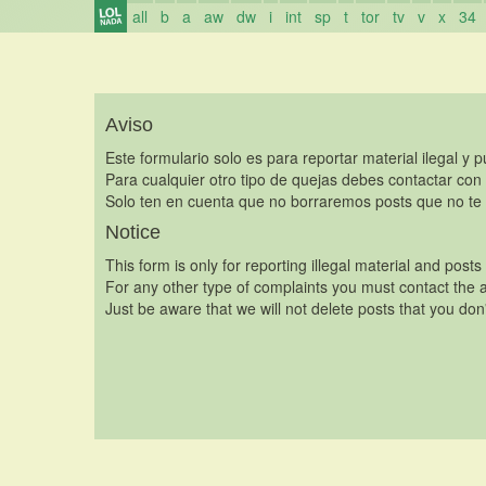
all
b
a
aw
dw
i
int
sp
t
tor
tv
v
x
34
Aviso
Este formulario solo es para reportar material ilegal y 
Para cualquier otro tipo de quejas debes contactar con
Solo ten en cuenta que no borraremos posts que no te 
Notice
This form is only for reporting illegal material and posts
For any other type of complaints you must contact the a
Just be aware that we will not delete posts that you don'