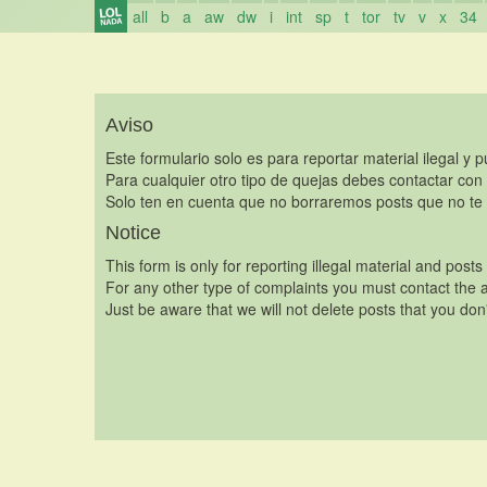
all
b
a
aw
dw
i
int
sp
t
tor
tv
v
x
34
Aviso
Este formulario solo es para reportar material ilegal y 
Para cualquier otro tipo de quejas debes contactar con
Solo ten en cuenta que no borraremos posts que no te 
Notice
This form is only for reporting illegal material and posts
For any other type of complaints you must contact the a
Just be aware that we will not delete posts that you don'