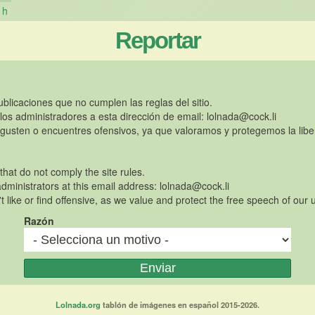
h
Reportar
publicaciones que no cumplen las reglas del sitio.
 los administradores a esta dirección de email:
lolnada@cock.li
gusten o encuentres ofensivos, ya que valoramos y protegemos la libe
 that do not comply the site rules.
dministrators at this email address:
lolnada@cock.li
t like or find offensive, as we value and protect the free speech of our 
Razón
Lolnada.org
tablón de imágenes en español 2015-2026.