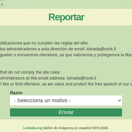
h
Reportar
publicaciones que no cumplen las reglas del sitio.
 los administradores a esta dirección de email:
lolnada@cock.li
gusten o encuentres ofensivos, ya que valoramos y protegemos la libe
 that do not comply the site rules.
dministrators at this email address:
lolnada@cock.li
t like or find offensive, as we value and protect the free speech of our 
Razón
Lolnada.org
tablón de imágenes en español 2015-2026.