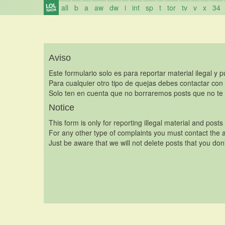
all
b
a
aw
dw
i
int
sp
t
tor
tv
v
x
34
Aviso
Este formulario solo es para reportar material ilegal y 
Para cualquier otro tipo de quejas debes contactar con
Solo ten en cuenta que no borraremos posts que no te 
Notice
This form is only for reporting illegal material and posts
For any other type of complaints you must contact the a
Just be aware that we will not delete posts that you don'