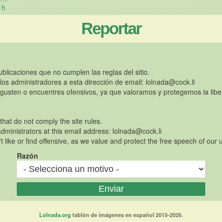
h
Reportar
publicaciones que no cumplen las reglas del sitio.
 los administradores a esta dirección de email:
lolnada@cock.li
gusten o encuentres ofensivos, ya que valoramos y protegemos la libe
 that do not comply the site rules.
dministrators at this email address:
lolnada@cock.li
t like or find offensive, as we value and protect the free speech of our 
Razón
Lolnada.org
tablón de imágenes en español 2015-2026.