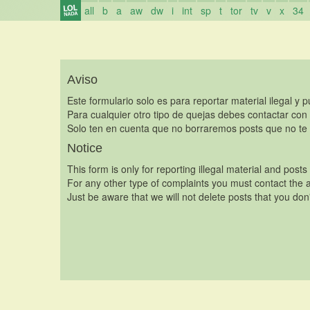
all
b
a
aw
dw
i
int
sp
t
tor
tv
v
x
34
Aviso
Este formulario solo es para reportar material ilegal y 
Para cualquier otro tipo de quejas debes contactar con
Solo ten en cuenta que no borraremos posts que no te 
Notice
This form is only for reporting illegal material and posts
For any other type of complaints you must contact the a
Just be aware that we will not delete posts that you don'