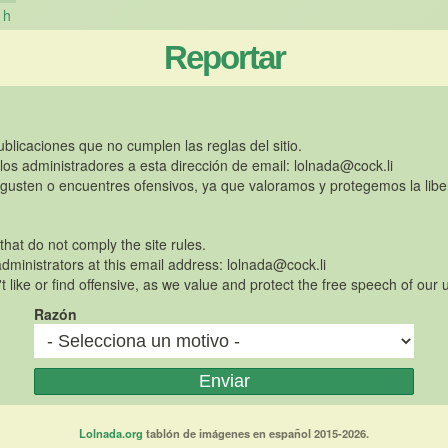
h
Reportar
publicaciones que no cumplen las reglas del sitio.
 los administradores a esta dirección de email:
lolnada@cock.li
gusten o encuentres ofensivos, ya que valoramos y protegemos la libe
 that do not comply the site rules.
dministrators at this email address:
lolnada@cock.li
t like or find offensive, as we value and protect the free speech of our 
Razón
Lolnada.org
tablón de imágenes en español 2015-2026.