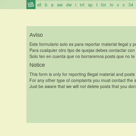
all
b
a
aw
dw
i
int
sp
t
tor
tv
v
x
34
Aviso
Este formulario solo es para reportar material ilegal y 
Para cualquier otro tipo de quejas debes contactar con
Solo ten en cuenta que no borraremos posts que no te 
Notice
This form is only for reporting illegal material and posts
For any other type of complaints you must contact the a
Just be aware that we will not delete posts that you don'