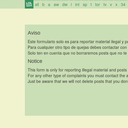
all
b
a
aw
dw
i
int
sp
t
tor
tv
v
x
34
Aviso
Este formulario solo es para reportar material ilegal y 
Para cualquier otro tipo de quejas debes contactar con
Solo ten en cuenta que no borraremos posts que no te 
Notice
This form is only for reporting illegal material and posts
For any other type of complaints you must contact the a
Just be aware that we will not delete posts that you don'