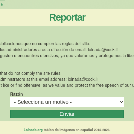
h
Reportar
publicaciones que no cumplen las reglas del sitio.
 los administradores a esta dirección de email:
lolnada@cock.li
gusten o encuentres ofensivos, ya que valoramos y protegemos la libe
 that do not comply the site rules.
dministrators at this email address:
lolnada@cock.li
t like or find offensive, as we value and protect the free speech of our 
Razón
Lolnada.org
tablón de imágenes en español 2015-2026.