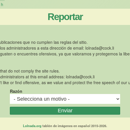
h
Reportar
publicaciones que no cumplen las reglas del sitio.
 los administradores a esta dirección de email:
lolnada@cock.li
gusten o encuentres ofensivos, ya que valoramos y protegemos la libe
 that do not comply the site rules.
dministrators at this email address:
lolnada@cock.li
t like or find offensive, as we value and protect the free speech of our 
Razón
Lolnada.org
tablón de imágenes en español 2015-2026.