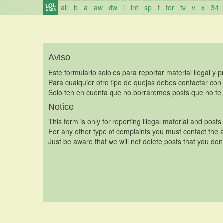
all
b
a
aw
dw
i
int
sp
t
tor
tv
v
x
34
Aviso
Este formulario solo es para reportar material ilegal y 
Para cualquier otro tipo de quejas debes contactar con
Solo ten en cuenta que no borraremos posts que no te 
Notice
This form is only for reporting illegal material and posts
For any other type of complaints you must contact the a
Just be aware that we will not delete posts that you don'