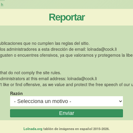
h
Reportar
publicaciones que no cumplen las reglas del sitio.
 los administradores a esta dirección de email:
lolnada@cock.li
gusten o encuentres ofensivos, ya que valoramos y protegemos la libe
 that do not comply the site rules.
dministrators at this email address:
lolnada@cock.li
t like or find offensive, as we value and protect the free speech of our 
Razón
Lolnada.org
tablón de imágenes en español 2015-2026.