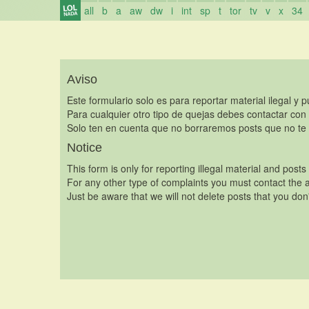
all
b
a
aw
dw
i
int
sp
t
tor
tv
v
x
34
Aviso
Este formulario solo es para reportar material ilegal y 
Para cualquier otro tipo de quejas debes contactar con
Solo ten en cuenta que no borraremos posts que no te 
Notice
This form is only for reporting illegal material and posts
For any other type of complaints you must contact the a
Just be aware that we will not delete posts that you don'