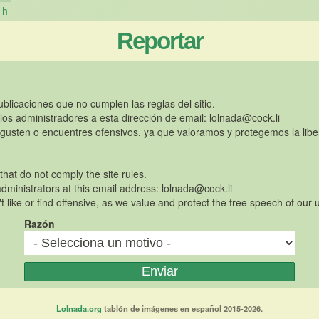
h
Reportar
publicaciones que no cumplen las reglas del sitio.
 los administradores a esta dirección de email:
lolnada@cock.li
gusten o encuentres ofensivos, ya que valoramos y protegemos la libe
 that do not comply the site rules.
dministrators at this email address:
lolnada@cock.li
t like or find offensive, as we value and protect the free speech of our 
Razón
Lolnada.org
tablón de imágenes en español 2015-2026.