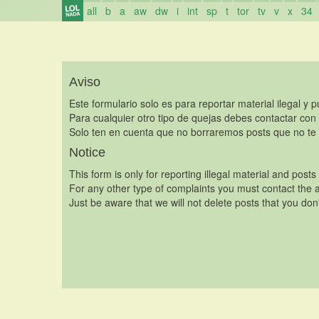
all
b
a
aw
dw
i
int
sp
t
tor
tv
v
x
34
Aviso
Este formulario solo es para reportar material ilegal y 
Para cualquier otro tipo de quejas debes contactar con
Solo ten en cuenta que no borraremos posts que no te 
Notice
This form is only for reporting illegal material and posts
For any other type of complaints you must contact the a
Just be aware that we will not delete posts that you don'