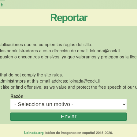
h
Reportar
publicaciones que no cumplen las reglas del sitio.
 los administradores a esta dirección de email:
lolnada@cock.li
gusten o encuentres ofensivos, ya que valoramos y protegemos la libe
 that do not comply the site rules.
dministrators at this email address:
lolnada@cock.li
t like or find offensive, as we value and protect the free speech of our 
Razón
Lolnada.org
tablón de imágenes en español 2015-2026.