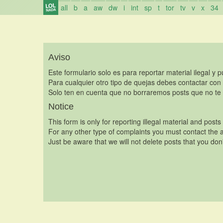
all
b
a
aw
dw
i
int
sp
t
tor
tv
v
x
34
Aviso
Este formulario solo es para reportar material ilegal y 
Para cualquier otro tipo de quejas debes contactar con
Solo ten en cuenta que no borraremos posts que no te 
Notice
This form is only for reporting illegal material and posts
For any other type of complaints you must contact the a
Just be aware that we will not delete posts that you don'