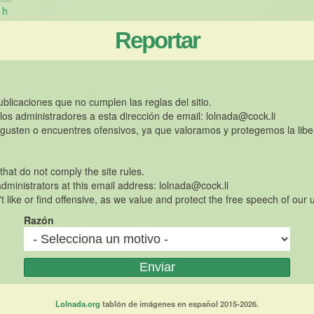
h
Reportar
publicaciones que no cumplen las reglas del sitio.
 los administradores a esta dirección de email:
lolnada@cock.li
gusten o encuentres ofensivos, ya que valoramos y protegemos la libe
 that do not comply the site rules.
dministrators at this email address:
lolnada@cock.li
t like or find offensive, as we value and protect the free speech of our 
Razón
Lolnada.org
tablón de imágenes en español 2015-2026.