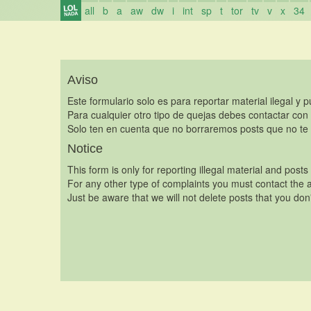
all
b
a
aw
dw
i
int
sp
t
tor
tv
v
x
34
Aviso
Este formulario solo es para reportar material ilegal y 
Para cualquier otro tipo de quejas debes contactar con
Solo ten en cuenta que no borraremos posts que no te 
Notice
This form is only for reporting illegal material and posts
For any other type of complaints you must contact the a
Just be aware that we will not delete posts that you don'