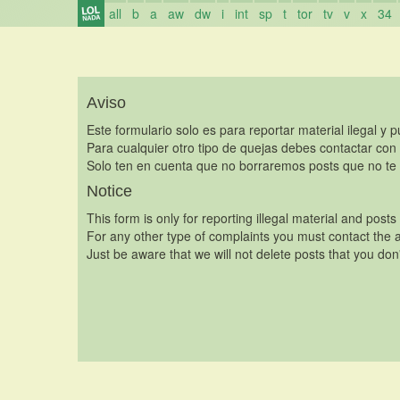
all
b
a
aw
dw
i
int
sp
t
tor
tv
v
x
34
Aviso
Este formulario solo es para reportar material ilegal y 
Para cualquier otro tipo de quejas debes contactar con
Solo ten en cuenta que no borraremos posts que no te 
Notice
This form is only for reporting illegal material and posts
For any other type of complaints you must contact the a
Just be aware that we will not delete posts that you don'