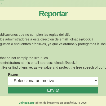
h
Reportar
publicaciones que no cumplen las reglas del sitio.
 los administradores a esta dirección de email:
lolnada@cock.li
gusten o encuentres ofensivos, ya que valoramos y protegemos la libe
 that do not comply the site rules.
dministrators at this email address:
lolnada@cock.li
t like or find offensive, as we value and protect the free speech of our 
Razón
Lolnada.org
tablón de imágenes en español 2015-2026.