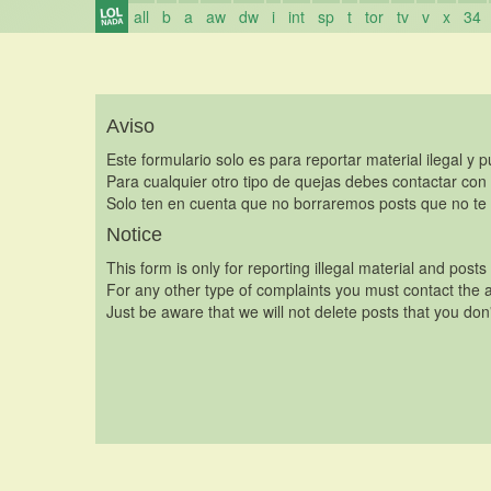
all
b
a
aw
dw
i
int
sp
t
tor
tv
v
x
34
Aviso
Este formulario solo es para reportar material ilegal y 
Para cualquier otro tipo de quejas debes contactar con
Solo ten en cuenta que no borraremos posts que no te 
Notice
This form is only for reporting illegal material and posts
For any other type of complaints you must contact the a
Just be aware that we will not delete posts that you don'