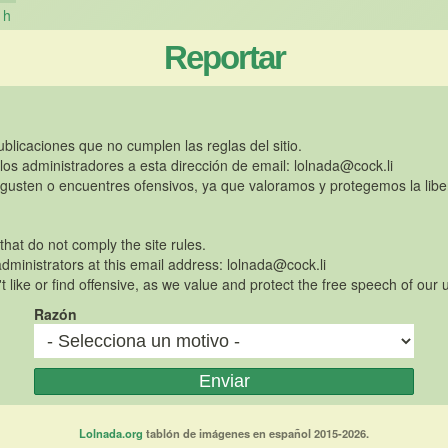
h
Reportar
publicaciones que no cumplen las reglas del sitio.
 los administradores a esta dirección de email:
lolnada@cock.li
gusten o encuentres ofensivos, ya que valoramos y protegemos la libe
 that do not comply the site rules.
dministrators at this email address:
lolnada@cock.li
t like or find offensive, as we value and protect the free speech of our 
Razón
Lolnada.org
tablón de imágenes en español 2015-2026.