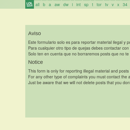
all
b
a
aw
dw
i
int
sp
t
tor
tv
v
x
34
Aviso
Este formulario solo es para reportar material ilegal y 
Para cualquier otro tipo de quejas debes contactar con
Solo ten en cuenta que no borraremos posts que no te 
Notice
This form is only for reporting illegal material and posts
For any other type of complaints you must contact the a
Just be aware that we will not delete posts that you don'