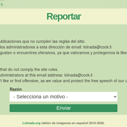
h
Reportar
publicaciones que no cumplen las reglas del sitio.
 los administradores a esta dirección de email:
lolnada@cock.li
gusten o encuentres ofensivos, ya que valoramos y protegemos la libe
 that do not comply the site rules.
dministrators at this email address:
lolnada@cock.li
t like or find offensive, as we value and protect the free speech of our 
Razón
Lolnada.org
tablón de imágenes en español 2015-2026.