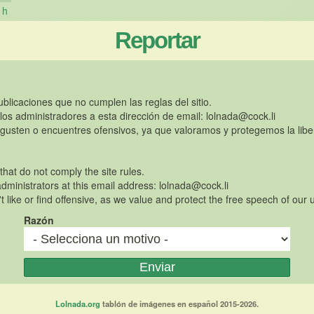
h
Reportar
publicaciones que no cumplen las reglas del sitio.
 los administradores a esta dirección de email:
lolnada@cock.li
gusten o encuentres ofensivos, ya que valoramos y protegemos la libe
 that do not comply the site rules.
dministrators at this email address:
lolnada@cock.li
t like or find offensive, as we value and protect the free speech of our 
Razón
Lolnada.org
tablón de imágenes en español 2015-2026.