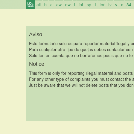
all
b
a
aw
dw
i
int
sp
t
tor
tv
v
x
34
Aviso
Este formulario solo es para reportar material ilegal y 
Para cualquier otro tipo de quejas debes contactar con
Solo ten en cuenta que no borraremos posts que no te 
Notice
This form is only for reporting illegal material and posts
For any other type of complaints you must contact the a
Just be aware that we will not delete posts that you don'