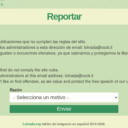
h
Reportar
publicaciones que no cumplen las reglas del sitio.
 los administradores a esta dirección de email:
lolnada@cock.li
gusten o encuentres ofensivos, ya que valoramos y protegemos la libe
 that do not comply the site rules.
dministrators at this email address:
lolnada@cock.li
t like or find offensive, as we value and protect the free speech of our 
Razón
Lolnada.org
tablón de imágenes en español 2015-2026.