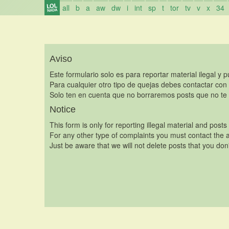
all
b
a
aw
dw
i
int
sp
t
tor
tv
v
x
34
Aviso
Este formulario solo es para reportar material ilegal y 
Para cualquier otro tipo de quejas debes contactar con
Solo ten en cuenta que no borraremos posts que no te 
Notice
This form is only for reporting illegal material and posts
For any other type of complaints you must contact the a
Just be aware that we will not delete posts that you don'