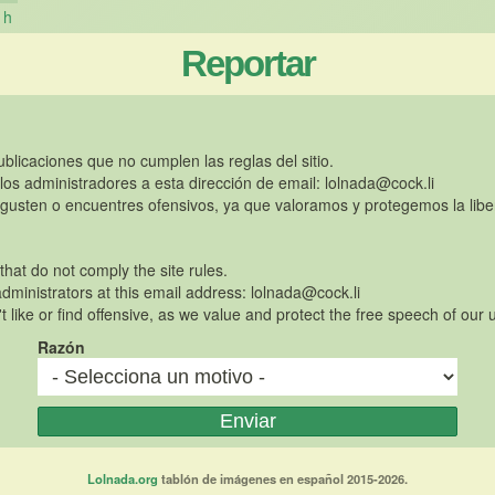
h
Reportar
publicaciones que no cumplen las reglas del sitio.
 los administradores a esta dirección de email:
lolnada@cock.li
gusten o encuentres ofensivos, ya que valoramos y protegemos la libe
 that do not comply the site rules.
dministrators at this email address:
lolnada@cock.li
t like or find offensive, as we value and protect the free speech of our 
Razón
Lolnada.org
tablón de imágenes en español 2015-2026.