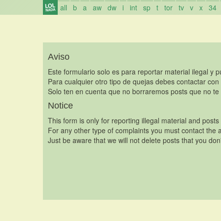
all
b
a
aw
dw
i
int
sp
t
tor
tv
v
x
34
Aviso
Este formulario solo es para reportar material ilegal y 
Para cualquier otro tipo de quejas debes contactar con
Solo ten en cuenta que no borraremos posts que no te 
Notice
This form is only for reporting illegal material and posts
For any other type of complaints you must contact the a
Just be aware that we will not delete posts that you don'