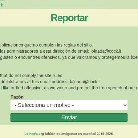
h
Reportar
publicaciones que no cumplen las reglas del sitio.
 los administradores a esta dirección de email:
lolnada@cock.li
gusten o encuentres ofensivos, ya que valoramos y protegemos la libe
 that do not comply the site rules.
dministrators at this email address:
lolnada@cock.li
t like or find offensive, as we value and protect the free speech of our 
Razón
Lolnada.org
tablón de imágenes en español 2015-2026.