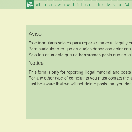
all
b
a
aw
dw
i
int
sp
t
tor
tv
v
x
34
Aviso
Este formulario solo es para reportar material ilegal y 
Para cualquier otro tipo de quejas debes contactar con
Solo ten en cuenta que no borraremos posts que no te 
Notice
This form is only for reporting illegal material and posts
For any other type of complaints you must contact the a
Just be aware that we will not delete posts that you don'