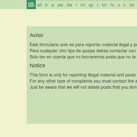
all
b
a
aw
dw
i
int
sp
t
tor
tv
v
x
34
Aviso
Este formulario solo es para reportar material ilegal y 
Para cualquier otro tipo de quejas debes contactar con
Solo ten en cuenta que no borraremos posts que no te 
Notice
This form is only for reporting illegal material and posts
For any other type of complaints you must contact the a
Just be aware that we will not delete posts that you don'