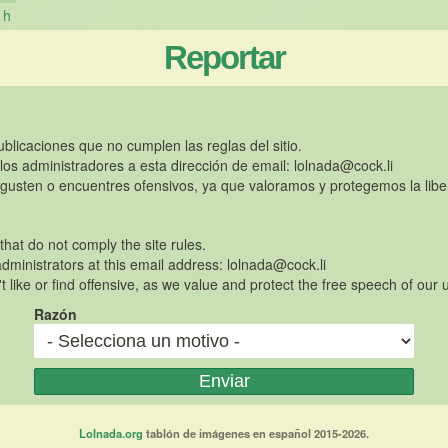
h
Reportar
publicaciones que no cumplen las reglas del sitio.
 los administradores a esta dirección de email:
lolnada@cock.li
gusten o encuentres ofensivos, ya que valoramos y protegemos la libe
 that do not comply the site rules.
dministrators at this email address:
lolnada@cock.li
t like or find offensive, as we value and protect the free speech of our 
Razón
Lolnada.org
tablón de imágenes en español 2015-2026.