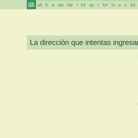
all
b
a
aw
dw
i
int
sp
t
tor
tv
v
x
34
La dirección que intentas ingresar