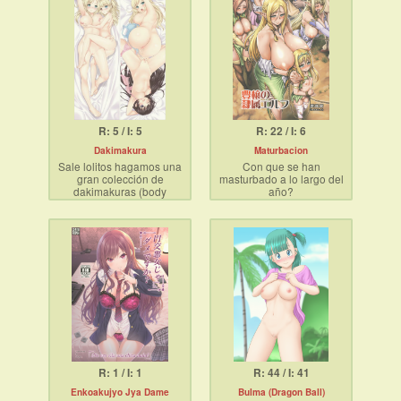
R: 5 / I: 5
R: 22 / I: 6
Dakimakura
Maturbacion
Sale lolitos hagamos una
Con que se han
gran colección de
masturbado a lo largo del
dakimakuras (body
año?
pillows)
Tu waifu se
Tu fortuna:
volverá lesbiana.
R: 1 / I: 1
R: 44 / I: 41
Enkoakujyo Jya Dame
Bulma (Dragon Ball)