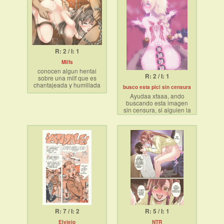
R: 2 / I: 1
Milfs
conocen algun hentai
R: 2 / I: 1
sobre una milf que es
chantajeada y humillada
busco esta pici sin censura
sexualmente reiteradas
Ayudaa xfaaa, ando
veces hasta empezar a
buscando esta imagen
disfrutarlo hasta que
sin censura, si alguien la
decide dejar atras a su
tiene se lo agradeceria
familia y vivir una vida
infinitamente
como esclava sexual?
R: 7 / I: 2
R: 5 / I: 1
Elviejo
NTR