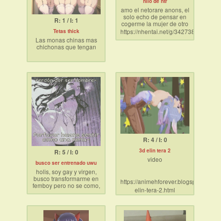
hilo de ntr
amo el netorare anons, el
solo echo de pensar en
R: 1 / I: 1
cogerme la mujer de otro
me exita, pero pensar
https://nhentai.net/g/342738/
Tetas thick
que alguien se coge a la
Las monas chinas mas
mia en formas que yo
chichonas que tengan
jamas podre porque soy
un cuck de cagada me
llevan a otro nivel de
existencia, hilo de
netorare!
R: 4 / I: 0
3d elin tera 2
R: 5 / I: 0
video
busco ser entrenado uwu
holis, soy gay y virgen,
busco transformarme en
https://animehforever.blogspot.com/2
femboy pero no se como,
elin-tera-2.html
necesito que me guien o
me entrenen, soy muy
morboso, ayuda