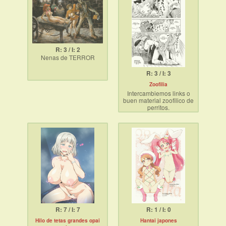
R: 3 / I: 2
Nenas de TERROR
R: 3 / I: 3
Zoofilia
Intercambiemos links o
buen material zoofilico de
perritos.
https://hitomi.la/search.html?
Si es con lolis mejor.
beastiality
Esta pagina siempre la
reviso y hay buenos
doujins del tema.
R: 7 / I: 7
R: 1 / I: 0
Hilo de tetas grandes opai
Hantai japones