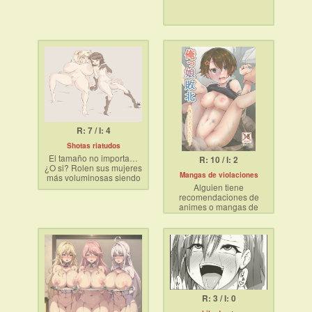
R: 7 / I: 4
Shotas riatudos
El tamaño no importa…
R: 10 / I: 2
¿O si? Rolen sus mujeres
Mangas de violaciones
más voluminosas siendo
Alguien tiene
dominada por pequeños
recomendaciones de
alfas con cara de niño y
animes o mangas de
verga de caballo <3
violación?
R: 3 / I: 0