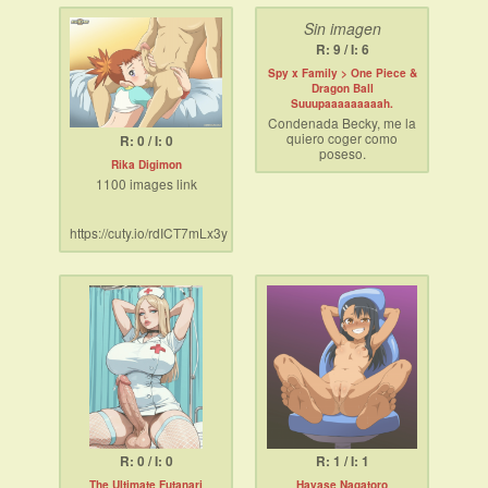
algo tan… Especial.
Sin imagen
R: 9 / I: 6
Spy x Family > One Piece &
Dragon Ball
Suuupaaaaaaaaah.
Condenada Becky, me la
quiero coger como
R: 0 / I: 0
poseso.
Rika Digimon
1100 images link
La animación de Spy x
Family es mejor y más
para adultos que las
cagaderas woke de Juan
https://cuty.io/rdICT7mLx3y
Pis y Retard Ball Super
R: 0 / I: 0
R: 1 / I: 1
The Ultimate Futanari
Hayase Nagatoro