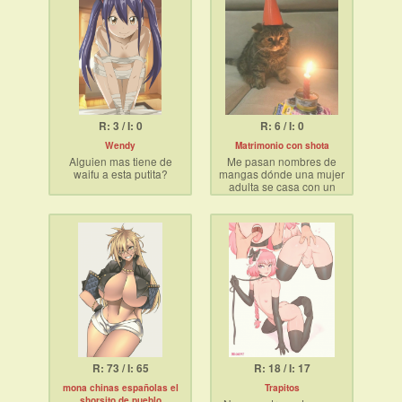
R: 3 / I: 0
R: 6 / I: 0
Wendy
Matrimonio con shota
Alguien mas tiene de
Me pasan nombres de
waifu a esta putita?
mangas dónde una mujer
adulta se casa con un
a mi me prende mucho
shota?
Es para una tarea :v
R: 73 / I: 65
R: 18 / I: 17
mona chinas españolas el
Trapitos
shorsito de pueblo