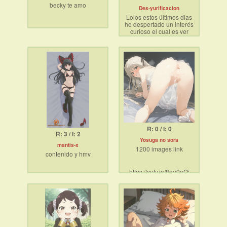
becky te amo
Des-yurificacion
Lolos estos últimos dias
he despertado un interés
curioso el cual es ver
personajes lesbicos o
yuri como le quieran
decir verlas siendo
folladas y usadas como
se debe. Me despierta
unos pensamientos de
por fin la están
arreglando y corrigiendo
Suena estúpido lo que
digo muy posible
R: 0 / I: 0
R: 3 / I: 2
Yosuga no sora
mantis-x
1200 images link
contenido y hmv
https://cuty.io/8eu0pOi