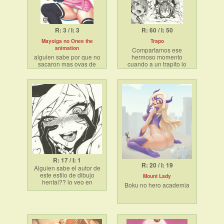
R: 3 / I: 3
R: 60 / I: 50
Mayoiga no Onee the
Trapo
animation
Compartamos ese
alguien sabe por que no
hermoso momento
sacaron mas ovas de
cuando a un trapito lo
este doujin…estaba de
penetran por primera vez.
10
Mención especial para
penetraciones forzadas.
R: 17 / I: 1
R: 20 / I: 19
Alguien sabe el autor de
este estilo de dibujo
Mount Lady
hentai?? lo veo en
Boku no hero academia
muchas imagenes
ahegao.. No encuentro el
autor del hentai