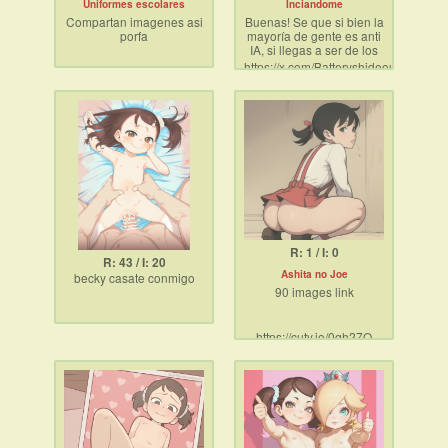
Uniformes escolares
Inciandome
Compartan imagenes asi
Buenas! Se que si bien la
porfa
mayoría de gente es anti
IA, si llegas a ser de los
que les gusta estoy
https://x.com/Batteryshideout/
comenzando oficialmente
como "generador" de
contenido. Hice un
patreon gratis y una
cuenta de X donde iré
subiendo encuestas y
galerías gratis. En este
post iré subiendo un
poco de material que he
creado. Por favor pasen
por mi cuenta y participen
de la elección de
personajes!
R: 1 / I: 0
R: 43 / I: 20
Ashita no Joe
becky casate conmigo
90 images link
https://cuty.io/0qh27Q