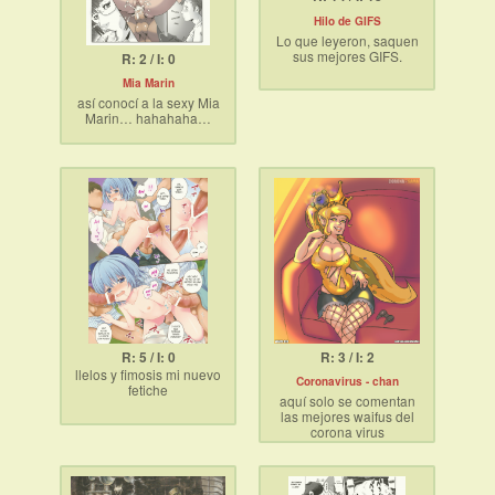
Hilo de GIFS
Lo que leyeron, saquen
sus mejores GIFS.
R: 2 / I: 0
Mia Marin
así conocí a la sexy Mia
Marin… hahahaha…
R: 5 / I: 0
R: 3 / I: 2
llelos y fimosis mi nuevo
Coronavirus - chan
fetiche
aquí solo se comentan
las mejores waifus del
corona virus