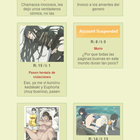
Chamacos mocosos, les
Invoco a los amantes del
dejo unos verdaderos
genero
cómics, no las
pendejadas esas de
hentai, dónde dibujan a
las mujeres con ojos de
sapo
R: 8 / I: 0
Murio
¿Por que todas las
paginas buenas en este
mundo duran tan poco?
R: 15 / I: 1
¿Por que todo lo que me
gusta termia hecho
Pasen hentais de
mierda?
violaciones
Puta suerte
;_;
Eso, ya me vi kuroinu
kedakaki y Euphoria
(muy buenos), pasen
animes H buenos asi de
rape fuerte lolos
R: 14 / I: 13