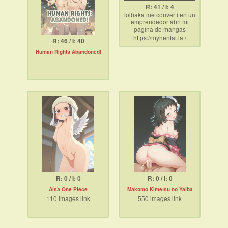
R: 41 / I: 4
lolbaka me converti en un
emprendedor abri mi
pagina de mangas
cochipuercosos pasele y
https://myhentai.lat/
R: 46 / I: 40
jalesela con confianza no
tiene publicidad
Human Rights Abandoned!
R: 0 / I: 0
R: 0 / I: 0
Aisa One Piece
Makomo Kimetsu no Yaiba
110 images link
550 images link
https://cuty.io/PWeKEhROjK
https://cuty.io/CsmLME624Y