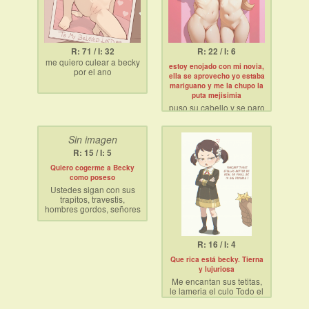
R: 71 / I: 32
R: 22 / I: 6
me quiero culear a becky
estoy enojado con mi novia,
por el ano
ella se aprovecho yo estaba
mariguano y me la chupo la
puta mejisimia
puso su cabello y se paro
y se fue feliz, maldita!
Sin imagen
R: 15 / I: 5
Quiero cogerme a Becky
como poseso
Ustedes sigan con sus
trapitos, travestis,
hombres gordos, señores
barrigones de 40 anos,
transexuales
hediondos…. Furros y
R: 16 / I: 4
gustos comecacas.
Que rica está becky. Tierna
Yo lamere la vagina de
y lujuriosa
Becky Blackbell mientras
Me encantan sus tetitas,
ustedes coleccionan
le lameria el culo Todo el
fracasos y hombres
día a esa perra
hediondos en sus