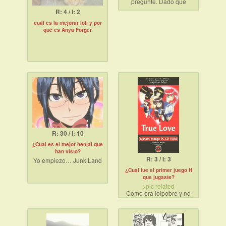
pregunte. Dado que
nunca voy a tocar una
R: 4 / I: 2
mujer en mi vida ¿como
puedo hacer
cuál es la mejorar loli y por
animaciónes así yo
qué es Anya Forger
también?
R: 30 / I: 10
¿Cual es el mejor hentai que
han visto?
R: 3 / I: 3
Yo empiezo… Junk Land
¿Cual fue el primer juego H
que jugaste?
>pic related
Como era lolpobre y no
tenía PC lo llevaba
zippeado en diskettes y
lo descomprimía para
jugarlo en el cyber