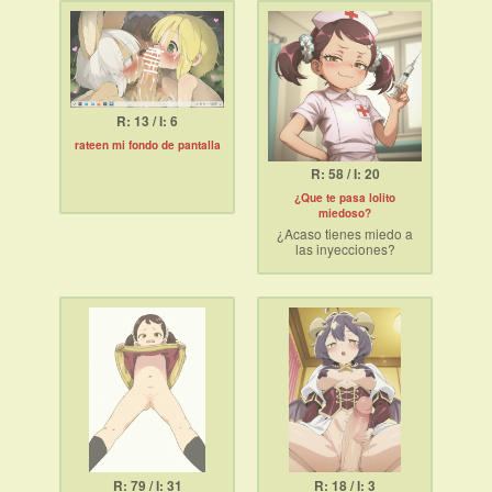
R: 13 / I: 6
rateen mi fondo de pantalla
R: 58 / I: 20
¿Que te pasa lolito
miedoso?
¿Acaso tienes miedo a
las inyecciones?
R: 79 / I: 31
R: 18 / I: 3