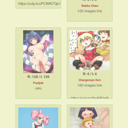
https://cuty.io/uPCWIN7Qp1H
Rokko Chan
100 images link
https://cuty.io/IqYz4a7zg6z
R: 0 / I: 0
R: 128 / I: 126
Chargeman Ken
Footjob
160 images link
uwu
https://cuty.io/3byEPQgfk