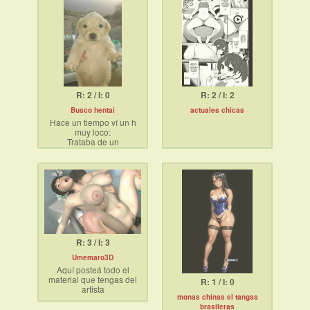
R: 2 / I: 0
R: 2 / I: 2
Busco hentai
actuales chicas
Hace un tiempo ví un h
muy loco:
Trataba de un
protagonista que,
obligado por su
misterioso padre, debe
escoger entre muchas
mujeres quien será su
nueva madre entre
muchas candidatas
Ya sabrán que sigue
después.
R: 3 / I: 3
Umemaro3D
Aquí posteá todo el
material que tengas del
R: 1 / I: 0
artista
monas chinas el tangas
brasileras