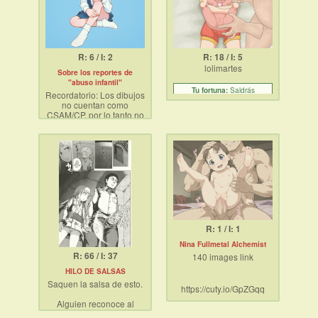
R: 6 / I: 2
R: 18 / I: 5
lolimartes
Sobre los reportes de
"abuso infantil"
Saldrás
Tu fortuna:
Recordatorio: Los dibujos
ganador del melate, usa los
no cuentan como
numeros del cumpleaños
CSAM/CP, por lo tanto no
de tu media naranja.
abusen de los reportes,
tampoco las monas de
silicón o el 3D cuenta a
menos que deberas sea
indistinguible de una
persona real, gracias por
su atención.
R: 1 / I: 1
Nina Fullmetal Alchemist
R: 66 / I: 37
140 images link
HILO DE SALSAS
Saquen la salsa de esto.
https://cuty.io/GpZGqq
Alguien reconoce al
artista o algo?