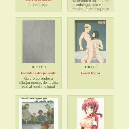
No encontre un tema en
me pone dura
el catalogo, solo vi uno
donde queria imagenes
de trapitos siendo
penetrados, este hilo es
sobre trapos en general
Ire subiendo
R: 2 / I: 0
R: 8 / I: 8
Aprender a dibujar hentai
Hentai boruto
Quiero aprender a
dibujar morras de la vida
real al hentai, o igual
dibujar desde mi
imaginación, hay alguna
comunidad para eso?
Igual no me limito a las
vi*laciones