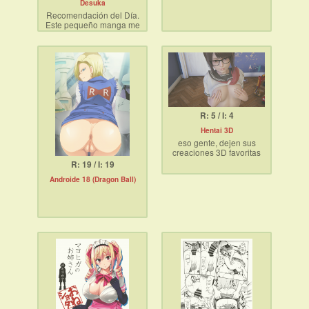
Desuka
Recomendación del Día.
Este pequeño manga me
hizo darme cuenta de
que las mujeres a veces
son malas para ocultar
que se sienten
vulnerables y necesitan
una persona amable que
las ame
R: 5 / I: 4
Hentai 3D
eso gente, dejen sus
creaciones 3D favoritas
R: 19 / I: 19
Androide 18 (Dragon Ball)