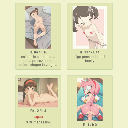
R: 84 / I: 16
R: 117 / I: 41
esta es la cara de una
sigo pensando en ti
nena precoz que le
becky
quiere chupar la verga a
un c ñor casado con hijos
R: 12 / I: 3
Laputa
370 images link
R: 1 / I: 0