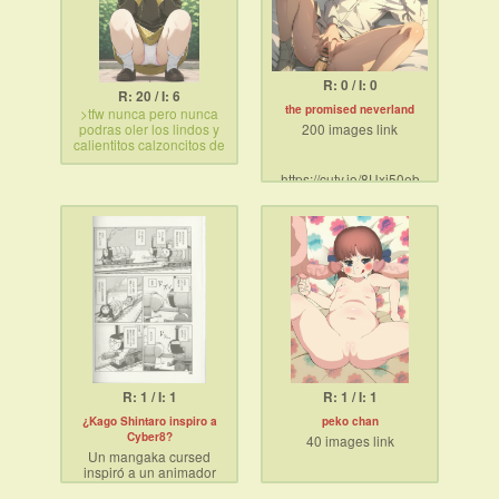
R: 0 / I: 0
R: 20 / I: 6
the promised neverland
>tfw nunca pero nunca
podras oler los lindos y
200 images link
calientitos calzoncitos de
Becky…
https://cuty.io/8Uxi50eb
<PARA QUE BIBIR ;
_
;
R: 1 / I: 1
R: 1 / I: 1
¿Kago Shintaro inspiro a
peko chan
Cyber8?
40 images link
Un mangaka cursed
inspiró a un animador
CGI irónico cursed. Es
https://cuty.io/bIopu