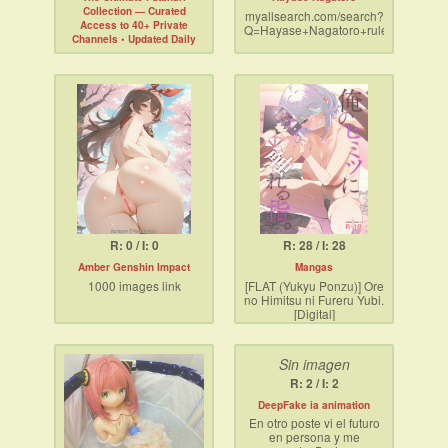
Collection — Curated
myallsearch.com/search?
Access to 40+ Private
Q=Hayase+Nagatoro+rule34
Channels • Updated Daily
Unlock curated access to
40+ Telegram channels
dedicated to futanari
(18+). Thousands of
https://mega4upload.net/trgyfk6o07m7
exclusive HD images and
fresh videos, neatly
categorized and updated
daily. Instant delivery,—
no hassle, just premium
content.
Link:
R: 0 / I: 0
R: 28 / I: 28
Amber Genshin Impact
Mangas
1000 images link
[FLAT (Yukyu Ponzu)] Ore
no Himitsu ni Fureru Yubi.
[Digital]
https://cuty.io/zFubKnkk
https://hentaikuni.com/flat-
yukyu-ponzu-ore-no-
Sin imagen
himitsu-ni-fureru-yubi-
digital/
R: 2 / I: 2
DeepFake ia animation
En otro poste vi el futuro
en persona y me