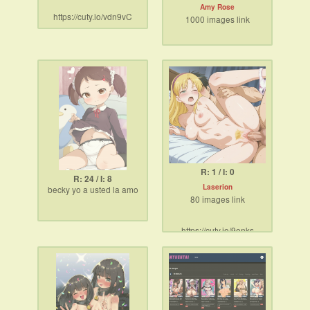
Amy Rose
https://cuty.io/vdn9vC
1000 images link
https://cuty.io/560OELM
R: 1 / I: 0
R: 24 / I: 8
Laserion
becky yo a usted la amo
80 images link
https://cuty.io/9onks