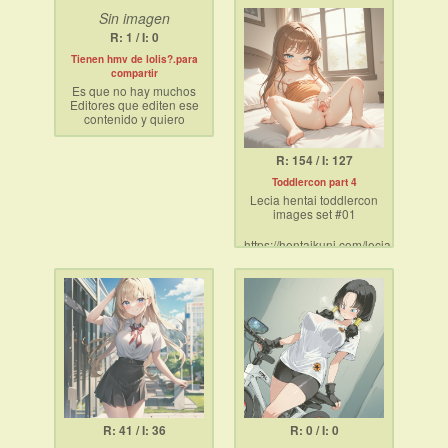
Sin imagen
R: 1 / I: 0
Tienen hmv de lolis?.para
compartir
Es que no hay muchos
Editores que editen ese
contenido y quiero
pajearme con música
viendolas , así es mi
R: 154 / I: 127
pene será pequeño pero
mi amor por las Lolis es
Toddlercon part 4
muy grande
Lecia hentai toddlercon
images set #01
https://hentaikuni.com/lecia-
hentai-toddlercon-
images-set-01/
R: 41 / I: 36
R: 0 / I: 0