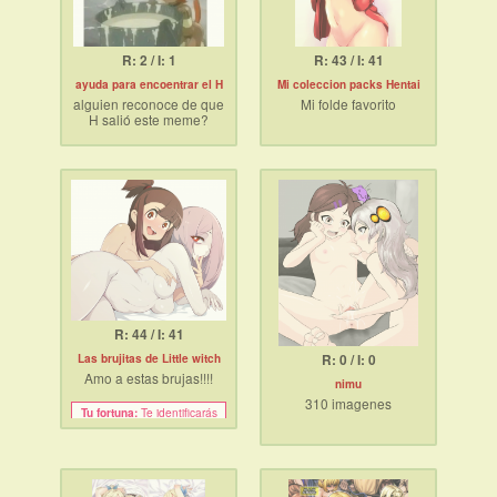
R: 2 / I: 1
R: 43 / I: 41
ayuda para encoentrar el H
Mi coleccion packs Hentai
alguien reconoce de que
Mi folde favorito
H salió este meme?
http://ul.to/3jr8o5b2
R: 44 / I: 41
Las brujitas de Little witch
R: 0 / I: 0
Amo a estas brujas!!!!
nimu
310 imagenes
Te identificarás
Tu fortuna:
con una rola de
radiololnada.
http://fumacrom.com/3BkoL