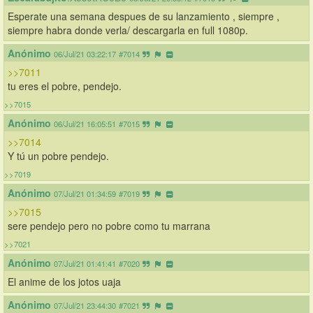
Esperate una semana despues de su lanzamiento , siempre , 
siempre habra donde verla/ descargarla en full 1080p.
Anónimo
06/Jul/21 03:22:17
#7014
>>7011
tu eres el pobre, pendejo.
>>7015
Anónimo
06/Jul/21 16:05:51
#7015
>>7014
Y tú un pobre pendejo.
>>7019
Anónimo
07/Jul/21 01:34:59
#7019
>>7015
sere pendejo pero no pobre como tu marrana
>>7021
Anónimo
07/Jul/21 01:41:41
#7020
El anime de los jotos uaja
Anónimo
07/Jul/21 23:44:30
#7021