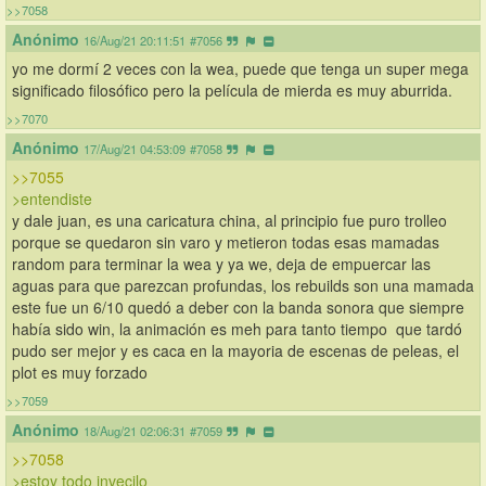
>>7058
Anónimo
16/Aug/21 20:11:51
#7056
yo me dormí 2 veces con la wea, puede que tenga un super mega 
significado filosófico pero la película de mierda es muy aburrida.
>>7070
Anónimo
17/Aug/21 04:53:09
#7058
>>7055
>entendiste
y dale juan, es una caricatura china, al principio fue puro trolleo 
porque se quedaron sin varo y metieron todas esas mamadas 
random para terminar la wea y ya we, deja de empuercar las 
aguas para que parezcan profundas, los rebuilds son una mamada  
este fue un 6/10 quedó a deber con la banda sonora que siempre 
había sido win, la animación es meh para tanto tiempo  que tardó 
pudo ser mejor y es caca en la mayoria de escenas de peleas, el 
plot es muy forzado
>>7059
Anónimo
18/Aug/21 02:06:31
#7059
>>7058
>estoy todo invecilo