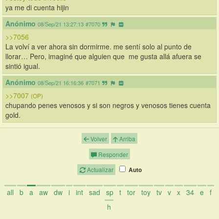
ya me di cuenta hijin
Anónimo
08/Sep/21 13:27:13
#7070
>>7056
La volví a ver ahora sin dormirme. me sentí solo al punto de 
llorar… Pero, imaginé que alguien que  me gusta allá afuera se 
sintió igual.
Anónimo
08/Sep/21 16:16:36
#7071
>>7007
(OP)
chupando penes venosos y si son negros y venosos tienes cuenta 
gold.
Volver
Arriba
Responder
Actualizar
Auto
all
b
a
aw
dw
i
int
sad
sp
t
tor
toy
tv
v
x
34
e
f
h