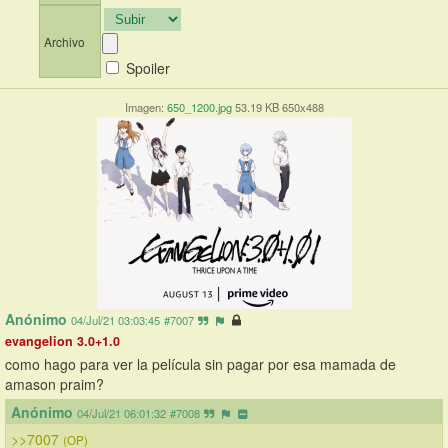
Archivo
Spoiler
Imagen:
650_1200.jpg
53.19 KB 650x488
Anónimo
04/Jul/21 03:03:45
#7007
evangelion 3.0+1.0
como hago para ver la película sin pagar por esa mamada de 
amason praim?
Anónimo
04/Jul/21 06:01:32
#7008
>>7007
(OP)