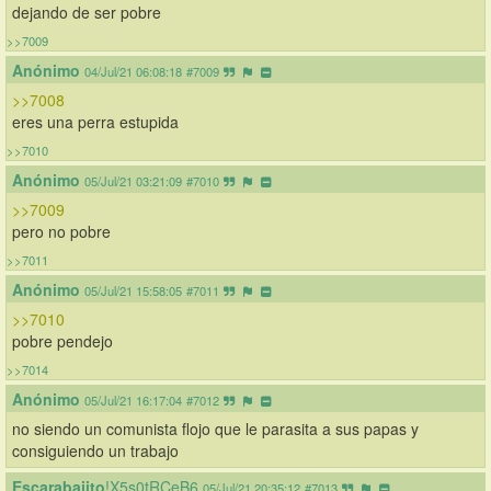
dejando de ser pobre
>>7009
Anónimo
04/Jul/21 06:08:18
#7009
>>7008
eres una perra estupida
>>7010
Anónimo
05/Jul/21 03:21:09
#7010
>>7009
pero no pobre
>>7011
Anónimo
05/Jul/21 15:58:05
#7011
>>7010
pobre pendejo
>>7014
Anónimo
05/Jul/21 16:17:04
#7012
no siendo un comunista flojo que le parasita a sus papas y 
consiguiendo un trabajo
Escarabajito
!X5s0tRCeB6
05/Jul/21 20:35:12
#7013