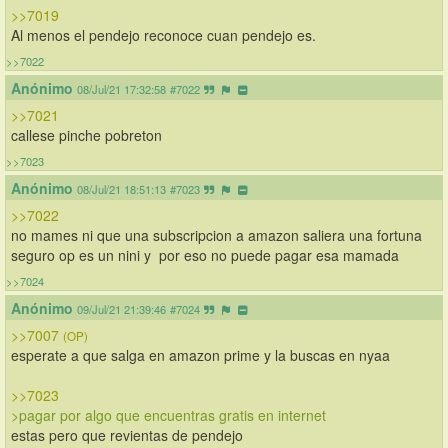
>>7019
Al menos el pendejo reconoce cuan pendejo es.
>>7022
Anónimo
08/Jul/21 17:32:58
#7022
>>7021
callese pinche pobreton
>>7023
Anónimo
08/Jul/21 18:51:13
#7023
>>7022
no mames ni que una subscripcion a amazon saliera una fortuna
seguro op es un nini y  por eso no puede pagar esa mamada
>>7024
Anónimo
09/Jul/21 21:39:46
#7024
>>7007
(OP)
esperate a que salga en amazon prime y la buscas en nyaa
>>7023
>pagar por algo que encuentras gratis en internet
estas pero que revientas de pendejo