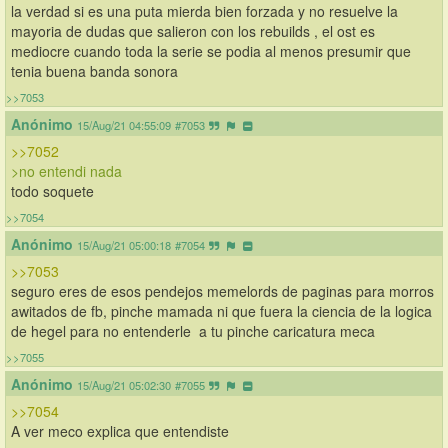
la verdad si es una puta mierda bien forzada y no resuelve la 
mayoria de dudas que salieron con los rebuilds , el ost es 
mediocre cuando toda la serie se podia al menos presumir que 
tenia buena banda sonora
>>7053
Anónimo
15/Aug/21 04:55:09
#7053
>>7052
>no entendi nada
todo soquete
>>7054
Anónimo
15/Aug/21 05:00:18
#7054
>>7053
seguro eres de esos pendejos memelords de paginas para morros 
awitados de fb, pinche mamada ni que fuera la ciencia de la logica 
de hegel para no entenderle  a tu pinche caricatura meca
>>7055
Anónimo
15/Aug/21 05:02:30
#7055
>>7054
A ver meco explica que entendiste