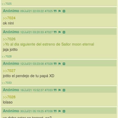
>>7025
Anónimo
09/Jul/21 22:03:22
#7025
>>7024
ok nini
Anónimo
12/Jul/21 03:20:33
#7027
>>7026
>Yo al dia siguiente del estreno de Sailor moon eternal
jaja jotito
>>7028
Anónimo
12/Jul/21 03:23:08
#7028
>>7027
jotito el pendejo de tu papá XD
>>7033
Anónimo
16/Jul/21 15:52:37
#7033
>>7028
lolaso
Anónimo
30/Jul/21 05:19:25
#7038
ya debe estar en torrent, no?