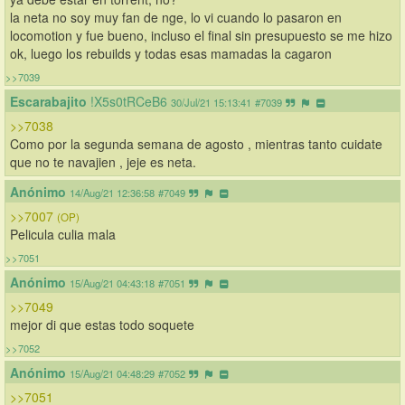
la neta no soy muy fan de nge, lo vi cuando lo pasaron en 
locomotion y fue bueno, incluso el final sin presupuesto se me hizo 
ok, luego los rebuilds y todas esas mamadas la cagaron
>>7039
Escarabajito 
!X5s0tRCeB6
30/Jul/21 15:13:41
#7039
>>7038
Como por la segunda semana de agosto , mientras tanto cuidate 
que no te navajien , jeje es neta.
Anónimo
14/Aug/21 12:36:58
#7049
>>7007
(OP)
Pelicula culia mala
>>7051
Anónimo
15/Aug/21 04:43:18
#7051
>>7049
mejor di que estas todo soquete
>>7052
Anónimo
15/Aug/21 04:48:29
#7052
>>7051