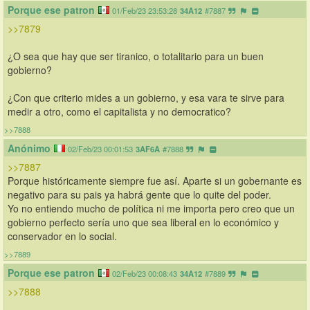
Porque ese patron
01/Feb/23 23:53:28
34A12
#7887
>>7879
¿O sea que hay que ser tiranico, o totalitario para un buen 
gobierno?
¿Con que criterio mides a un gobierno, y esa vara te sirve para 
medir a otro, como el capitalista y no democratico?
>>7888
Anónimo
02/Feb/23 00:01:53
3AF6A
#7888
>>7887
Porque históricamente siempre fue así. Aparte si un gobernante es 
negativo para su pais ya habrá gente que lo quite del poder. 
Yo no entiendo mucho de política ni me importa pero creo que un 
gobierno perfecto sería uno que sea liberal en lo económico y 
conservador en lo social.
>>7889
Porque ese patron
02/Feb/23 00:08:43
34A12
#7889
>>7888