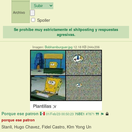
Archivo
Spoiler
Se prohibe muy estrictamente el shitposting y respuestas
agresivas.
Imagen:
Bobhamburguer.jpg
12.18 KB 244x206
Porque ese patron
01/Feb/23 00:50:23
75BE1
#7871
porque ese patron
Stanli, Hugo Chavez, Fidel Castro, KIm Yong Un