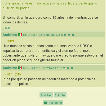
>SI el gobanante es malo para suy pais ya llegara gente que lo 
quite de su poder
Si, como Stranlin que duro como 30 años, y de mientras que se 
jodan los demas.
>>7898
Anónimo
04/Feb/23 18:48:00
3AF6A
#7898
>>7889
Hizo muchas cosas buenas como industrializar a la URSS e 
impulsar la carrera armamentística y si bien no fue el mejor 
gobernante que tuvieron hay que darle crédito porque estuvo en el 
poder en plena segunda guerra mundial.
Anónimo
06/Feb/23 23:11:00
70D47
#7912
>>7871
(OP)
Pues por que se pasaban de esquizos matando a potenciales 
opositores politicos
Volver
Arriba
Responder