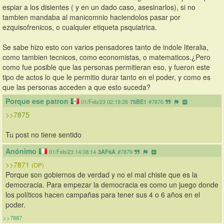
espiar a los disientes ( y en un dado caso, asesinarlos), si no 
tambien mandaba al manicomnio haciendolos pasar por 
ezquisofrenicos, o cualquier etiqueta psquiatrica.
Se sabe hizo esto con varios pensadores tanto de indole literalia, 
como tambien tecnicos, como economistas, o matematicos.¿Pero 
como fue posible que las personas permitieran eso, y fueron este 
tipo de actos lo que le permitio durar tanto en el poder, y como es 
que las personas acceden a que esto suceda?
Porque ese patron
01/Feb/23 02:19:26
75BE1
#7876
>>7875
Tu post no tiene sentido
Anónimo
01/Feb/23 14:08:14
3AF6A
#7879
>>7871
(OP)
Porque son gobiernos de verdad y no el mal chiste que es la 
democracia. Para empezar la democracia es como un juego donde 
los políticos hacen campañas para tener sus 4 o 6 años en el 
poder.
>>7887