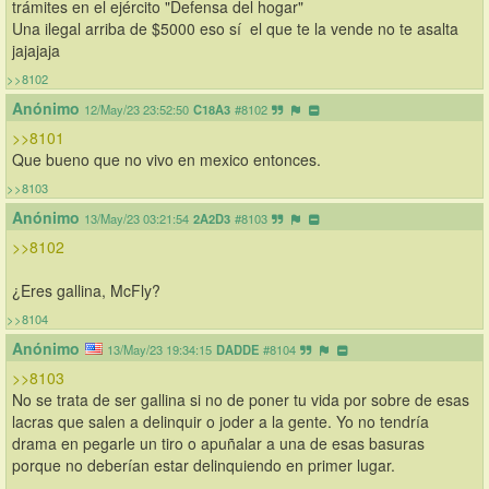
trámites en el ejército "Defensa del hogar"
Una ilegal arriba de $5000 eso sí  el que te la vende no te asalta 
jajajaja
>>8102
Anónimo
12/May/23 23:52:50
C18A3
#8102
>>8101
Que bueno que no vivo en mexico entonces.
>>8103
Anónimo
13/May/23 03:21:54
2A2D3
#8103
>>8102
¿Eres gallina, McFly?
>>8104
Anónimo
13/May/23 19:34:15
DADDE
#8104
>>8103
No se trata de ser gallina si no de poner tu vida por sobre de esas 
lacras que salen a delinquir o joder a la gente. Yo no tendría 
drama en pegarle un tiro o apuñalar a una de esas basuras 
porque no deberían estar delinquiendo en primer lugar.