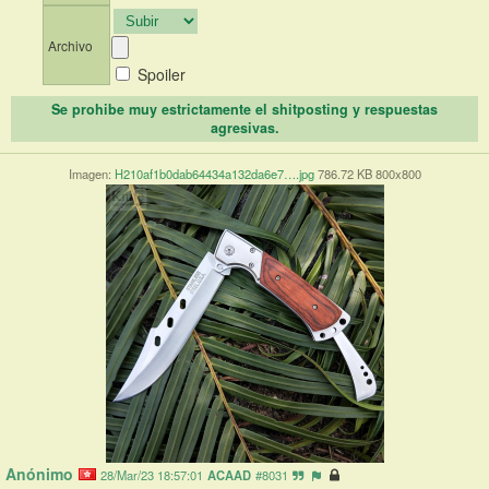
Archivo
Spoiler
Se prohibe muy estrictamente el shitposting y respuestas
agresivas.
Imagen:
H210af1b0dab64434a132da6e7….jpg
786.72 KB 800x800
Anónimo
28/Mar/23 18:57:01
ACAAD
#8031