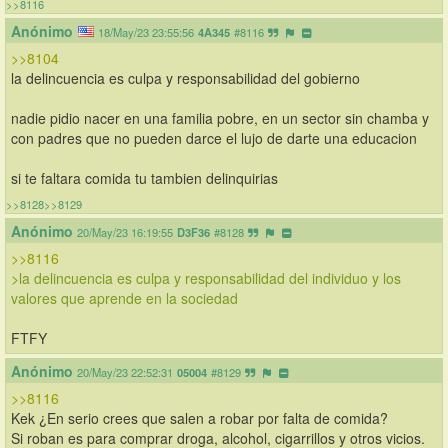
>>8116
Anónimo
18/May/23 23:55:56
4A345
#8116
>>8104
la delincuencia es culpa y responsabilidad del gobierno
nadie pidio nacer en una familia pobre, en un sector sin chamba y 
con padres que no pueden darce el lujo de darte una educacion 
si te faltara comida tu tambien delinquirias
>>8128
>>8129
Anónimo
20/May/23 16:19:55
D3F36
#8128
>>8116
>la delincuencia es culpa y responsabilidad del individuo y los 
valores que aprende en la sociedad
FTFY
Anónimo
20/May/23 22:52:31
05004
#8129
>>8116
Kek ¿En serio crees que salen a robar por falta de comida?
Si roban es para comprar droga, alcohol, cigarrillos y otros vicios. 