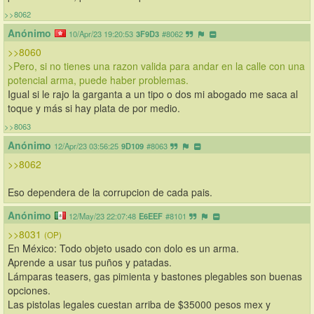
>>8062
Anónimo
10/Apr/23 19:20:53
3F9D3
#8062
>>8060
>Pero, si no tienes una razon valida para andar en la calle con una 
potencial arma, puede haber problemas.
Igual si le rajo la garganta a un tipo o dos mi abogado me saca al 
toque y más si hay plata de por medio.
>>8063
Anónimo
12/Apr/23 03:56:25
9D109
#8063
>>8062
Eso dependera de la corrupcion de cada pais.
Anónimo
12/May/23 22:07:48
E6EEF
#8101
>>8031
(OP)
En México: Todo objeto usado con dolo es un arma.
Aprende a usar tus puños y patadas.
Lámparas teasers, gas pimienta y bastones plegables son buenas 
opciones.
Las pistolas legales cuestan arriba de $35000 pesos mex y 