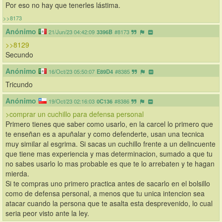
Por eso no hay que tenerles lástima.
>>8173
Anónimo
21/Jun/23 04:42:09
3396B
#8173
>>8129
Secundo
Anónimo
16/Oct/23 05:50:07
E89D4
#8385
Tricundo
Anónimo
19/Oct/23 02:16:03
0C136
#8386
>comprar un cuchillo para defensa personal
Primero tienes que saber como usarlo, en la carcel lo primero que 
te enseñan es a apuñalar y como defenderte, usan una tecnica 
muy similar al esgrima. Si sacas un cuchillo frente a un delincuente 
que tiene mas experiencia y mas determinacion, sumado a que tu 
no sabes usarlo lo mas probable es que te lo arrebaten y te hagan 
mierda.
Si te compras uno primero practica antes de sacarlo en el bolsillo 
como de defensa personal, a menos que tu unica intencion sea 
atacar cuando la persona que te asalta esta desprevenido, lo cual 
seria peor visto ante la ley.