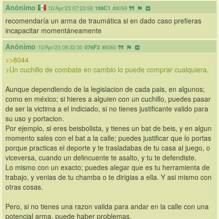
Anónimo
10/Apr/23 07:23:58
199C1
#8059
recomendaría un arma de traumática si en dado caso prefieras 
incapacitar momentáneamente
Anónimo
10/Apr/23 08:32:30
076F2
#8060
>>8044
>Un cuchillo de combate en cambio lo puede comprar cualquiera.
Aunque dependiendo de la legislacion de cada pais, en algunos; 
como en méxico; si hieres a alguien con un cuchillo, puedes pasar 
de ser la victima a el indiciado, si no tienes justificante valido para 
su uso y portacion.
Por ejemplo, si eres beisbolista, y tienes un bat de beis, y en algun 
momento sales con el bat a la calle; puedes justificar que lo portas 
porque practicas el deporte y te trasladabas de tu casa al juego, o 
viceversa, cuando un delincuente te asalto, y tu te defendiste.
Lo mismo con un exacto; puedes alegar que es tu herramienta de 
trabajo, y venias de tu chamba o te dirigias a ella. Y asi mismo con 
otras cosas.
Pero, si no tienes una razon valida para andar en la calle con una 
potencial arma, puede haber problemas.