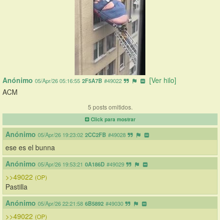
Anónimo
[Ver hilo]
05/Apr/26 05:16:55
2F5A7B
#49022
ACM
5 posts omitidos.
Click para mostrar
Anónimo
05/Apr/26 19:23:02
2CC2FB
#49028
ese es el bunna
Anónimo
05/Apr/26 19:53:21
0A186D
#49029
>>49022
(OP)
Pastilla
Anónimo
05/Apr/26 22:21:58
6B5892
#49030
>>49022
(OP)