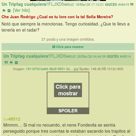
Un Tripfag cualquiera
!!FLJXD5weuc
18/Mar/26 17:12:21
052CE0
#48419
[Ver hilo]
Che Juan Rodrigo ¿Cual es tu lore con la tal Sofia Moreira?
Notó que siempre la mencionas. Tengo curiosidad. ¿Que te llevo a 
tenerla en el radar?
21 posts y una imagen omitidos.
Click para mostrar
Un Tripfag cualquiera
!!FLJXD5weuc
26/Mar/26 04:44:39
052CE0
#48514
Imagen:
191187fd-ba84-4be9-9921-3a….jpg
Spoiler, 148.46 KB 1013x1600
>>48512
Mmmm… Si mal no recuerdo, el nene Fondevila se sentía 
perseguido porque tres cuentas le estaban sacando los trapitos al 