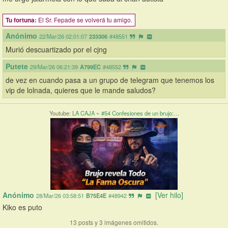
 El Sr. Fepade se volverá tu amigo.
Tu fortuna:
Anónimo
22/Mar/26 02:01:07
233306
#48551
Murió descuartizado por el cjng
Putete
29/Mar/26 06:21:39
A799EC
#48552
de vez en cuando pasa a un grupo de telegram que tenemos los 
vip de lolnada, quieres que le mande saludos?
Youtube:
LA CAJA ~ #54 Confesiones de un brujo:…
Anónimo
[Ver hilo]
28/Mar/26 03:58:51
B75E4E
#48942
Kiko es puto
13 posts y 3 imágenes omitidos.