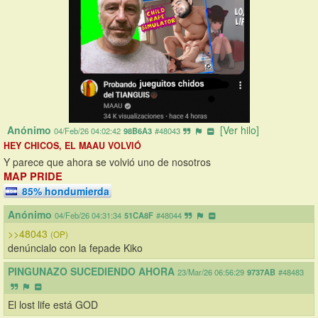
Anónimo
[Ver hilo]
04/Feb/26 04:02:42
98B6A3
#48043
HEY CHICOS, EL MAAU VOLVIÓ
Y parece que ahora se volvió uno de nosotros
MAP PRIDE
85% hondumierda
Anónimo
04/Feb/26 04:31:34
51CA8F
#48044
>>48043
(OP)
denúncialo con la fepade Kiko
PINGUNAZO SUCEDIENDO AHORA
23/Mar/26 06:56:29
9737AB
#48483
El lost life está GOD