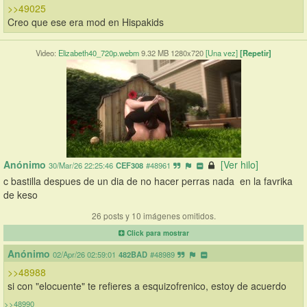
>>49025
Creo que ese era mod en Hispakids
Video:
Elizabeth40_720p.webm
9.32 MB 1280x720
[Una vez]
[Repetir]
Anónimo
[Ver hilo]
30/Mar/26 22:25:46
CEF308
#48961
c bastilla despues de un dia de no hacer perras nada  en la favrika 
de keso
26 posts y 10 imágenes omitidos.
Click para mostrar
Anónimo
02/Apr/26 02:59:01
482BAD
#48989
>>48988
si con "elocuente" te refieres a esquizofrenico, estoy de acuerdo
>>48990