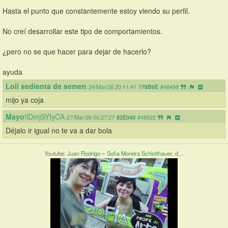
Hasta el punto que constantemente estoy viendo su perfil.
No creí desarrollar este tipo de comportamientos.
¿pero no se que hacer para dejar de hacerlo?
ayuda
Loli sedienta de semen
24/Mar/26 20:11:41
178B6E
#48498
mijo ya coja
Mayo
!iDmjSYIyCA
27/Mar/26 05:27:27
82E040
#48522
Déjalo ir igual no te va a dar bola
Youtube:
Juan Rodrigo ~ Sofia Moreira Schlotthauer, d…