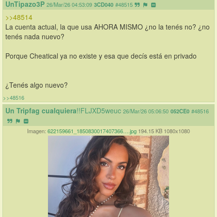
UnTipazo3P
26/Mar/26 04:53:09
3CD040
#48515
>>48514
La cuenta actual, la que usa AHORA MISMO ¿no la tenés no? ¿no 
tenés nada nuevo? 
Porque Cheatical ya no existe y esa que decís está en privado
¿Tenés algo nuevo?
>>48516
Un Tripfag cualquiera
!!FLJXD5weuc
26/Mar/26 05:06:50
052CE0
#48516
Imagen:
622159661_1850830017407366….jpg
194.15 KB 1080x1080