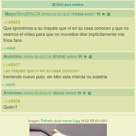
Click para mostrar
Mayo
!iDmjSYIyCA
29/Mar/26 05:18:03
1FDA59
#48957
>>48953
Que ignoremos a su mayate que ni en su casa conocen y que no 
veamos el vídeo para que no monetice dice implícitamente mis 
finos fans
>>48958
Anónimo
29/Mar/26 05:27:00
B75E4E
#48958
>>48957
>su mayate que ni en su casa conocen
tremendo nuevo puto, sin kiko esta mierda no existiria
>>48959
Anónimo
29/Mar/26 05:54:57
8E5187
#48959
>>48958
Quién?
Imagen:
Pathetic-duck-meme-3.jpg
18.62 KB 601x601