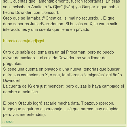
sol… cuentas que, lamentablemente, fueron reportadas. En ellas 
se le avisaba a Analía, a “4 Ojos” (Iván) y a Gaspar lo que había 
hecho Downdert con Lioncourt.
Creo que se llamaba @Cheatical, si mal no recuerdo… El que 
debe saber es JuniorBlackdemon. Si buscás en X, te van a salir 
interacciones y una cuenta que tiene en privado.
https://x.com/jafgdjsgsf
Otro que sabía del tema era un tal Pirocaman, pero no puedo 
avivar demasiado… el culo de Downdert se va a llenar de 
preguntas.
Si tiene una cuenta en privado o una nueva, tendrías que buscar 
entre sus contactos en X, o sea, familiares o “amigos/as” del ñeño 
Downdert.
La cuenta de IG era just.meindert, pero quizás le haya cambiado el 
nombre a mein.flac.
El buen Oráculo logró sacarle mucha data, Tipazo3p (perdón, 
tengo que seguir en el personaje… sé que parece muy estúpido, 
pero vos me entendés).
>>48515