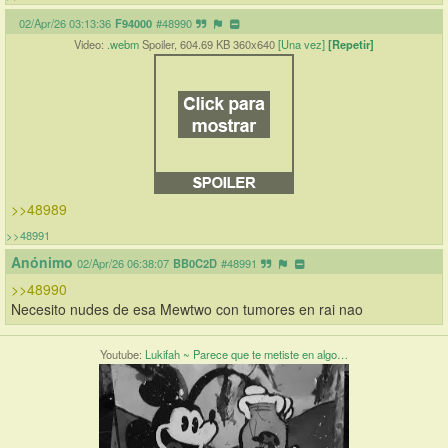
02/Apr/26 03:13:36
F94000
#48990
Video:
.webm
Spoiler, 604.69 KB 360x640
[Una vez]
[Repetir]
>>48989
>>48991
Anónimo
02/Apr/26 06:38:07
BB0C2D
#48991
>>48990
Necesito nudes de esa Mewtwo con tumores en rai nao
Youtube:
Lukifah ~ Parece que te metiste en algo…