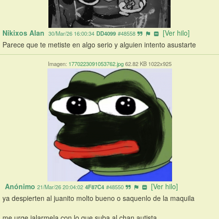
Nikixos Alan 
[Ver hilo]
30/Mar/26 16:00:34
DD4099
#48558
Parece que te metiste en algo serio y alguien intento asustarte
Imagen:
1770223091053762.jpg
62.82 KB 1022x925
Anónimo
[Ver hilo]
21/Mar/26 20:04:02
4F87C4
#48550
ya despierten al juanito molto bueno o saquenlo de la maquila
me urge jalarmela con lo que suba al chan autista