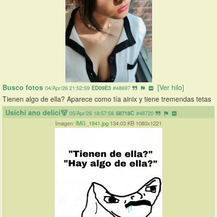
Busco fotos
[Ver hilo]
04/Apr/26 21:52:59
ED09E3
#48697
Tienen algo de ella? Aparece como tía ainix y tiene tremendas tetas
Usichi ano delici🐻
05/Apr/26 18:57:58
58718C
#48720
Imagen:
IMG_1941.jpg
134.03 KB 1080x1221