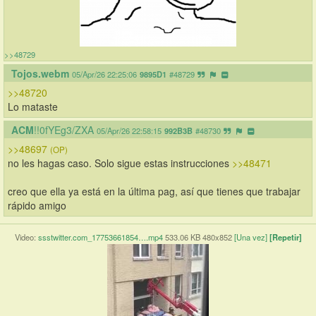
>>48729
Tojos.webm
05/Apr/26 22:25:06
9895D1
#48729
>>48720
Lo mataste
ACM
!!0fYEg3/ZXA
05/Apr/26 22:58:15
992B3B
#48730
>>48697
(OP)
no les hagas caso. Solo sigue estas instrucciones 
>>48471
creo que ella ya está en la última pag, así que tienes que trabajar 
rápido amigo
Video:
ssstwitter.com_17753661854….mp4
533.06 KB 480x852
[Una vez]
[Repetir]