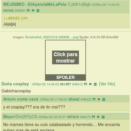
MEJISIMIO ~ElAyatolaMeLaPela 
!L2bK1sBqjk
24/Mar/26 14:50:53
063342
#48491
>>48043
(OP)
Jajajjaj
Imagen:
Screenshot_20231216-005908….png
Spoiler, 616.05 KB 604x689
Doña cosplay 
[Ver hilo]
18/Mar/26 14:45:03
9814B7
#48412
Gabichacosplay
Arturo come caca
18/Mar/26 17:58:20
5B568E
#48422
y el cosplay??? era de lin mei???
Mayo
!iDmjSYIyCA
22/Mar/26 23:02:37
59F8CA
#48475
No mames tiene su culo calabasiado y horrendo… Me encanta 
suban mas de está anciana