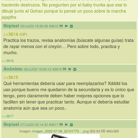
haciendo destrozos. No pregunten por el baby trunks que ese lo 
dibujé junto al Gohan porque lo pensé un poco sobre la marcha 
jajajdhs
Sirpixel
05/Jul/22 19:30:08
#3615
>>3614
(OP)
Practica los trazos, revisa anatomías (búscate algunas guías) trata 
de rayar menos con el creyón… Pero sobre todo, practica y 
mucho.
>>3616
Anónimo
06/Jul/22 19:29:12
#3616
>>3615
Qué herramientas debería usar para reemplazarlos? Xdddd los 
uso porque bueno me quedaron de la secundaria y es lo único que 
tengo, pero claramente deben haber mejores opciones que lo 
faciliten sin tener que practicar tanto. Aunque sí debería estudiar 
anatomía aún que sea un poco..
>>3617
Sirpixel
07/Jul/22 02:14:32
#3617
Imagen:
imagen_2022-07-06_22101770….png
302.03 KB 466x585