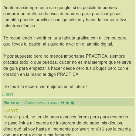
Anatomía siempre esta san google, si es posible te puedes 
comprar un muñeco de esos de madera para practicar poses, 
también puedes practicar contigo mismo y hacer la comparativa 
mientras dibujas.
Te recomiendo invertir en una tableta grafica con el tiempo para 
que lleves tu pasión al siguiente nivel en el ámbito digital.
Y por supuesto pero no menos importante PRACTICA, siempre 
practica todo lo que puedas, calcar no es mal siempre que te sirva 
de guía para empezar a hacer desde cero tus dibujos pero con el 
corazón en la mano te digo PRACTICA.
¡Éxitos lolo espero ver mejoras en el futuro!
>>3671
Malvino
13/Oct/22 00:53:21
#3671
>>3617
Hola sir pixel, he tenido unos avances (creo) pero para resumirlo 
te paso link a mi cuenta de instagram donde subo mis dibujos, 
dime qué tal voy hasta el momento porfavor: ren616 soy la cuenta 
con una mona china rubia fumando