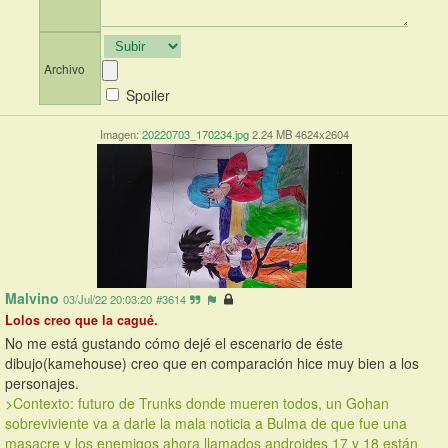
Archivo
Spoiler
Imagen:
20220703_170234.jpg
2.24 MB 4624x2604
Malvino
03/Jul/22 20:03:20
#3614
Lolos creo que la cagué.
No me está gustando cómo dejé el escenario de éste 
dibujo(kamehouse) creo que en comparación hice muy bien a los 
personajes.
>Contexto: futuro de Trunks donde mueren todos, un Gohan 
sobreviviente va a darle la mala noticia a Bulma de que fue una 
masacre y los enemigos ahora llamados androides 17 y 18 están 