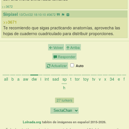
>>3672
Sirpixel
13/Oct/22 18:10:10
#3672
>>3671
Te recomiendo que sigas practicando anatomías, aprovecha las 
hojas de cuaderno cuadriculado para distribuir proporciones.
Volver
Arriba
Responder
Actualizar
Auto
all
b
a
aw
dw
i
int
sad
sp
t
tor
toy
tv
v
x
34
e
f
h
27 lurkers
Lolnada.org
tablón de imágenes en español 2015-2026.