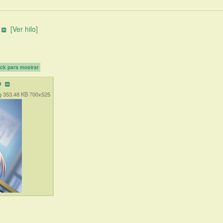
[Ver hilo]
ick para mostrar
g
353.48 KB 700x525