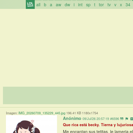
all
b
a
aw
dw
i
int
sp
t
tor
tv
v
x
34
Imagen:
IMG_20260709_135229_445.jpg
196.41 KB 1180x1754
Anónimo
09/Jul/26 20:57:19
#6596
Que rica está becky. Tierna y lujurios
Me encantan sus tetitas, le lameria el