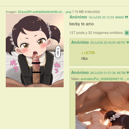
Imagen:
52aaa2f81ae8dddda4bde58ccb….png
7.75 MB 4190x5322
Anónimo
16/Jul/26 22:12:33
#6669
becky te amo
127 posts y 32 imágenes omitidos.
Anónimo
25/Jul/26 22:43:00
#6797
>>6795
riko
Anónimo
26/Jul/26 01:51:36
#6798
Video:
animationPro_2026052402110….