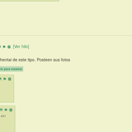
[Ver hilo]
entai de este tipo. Posteen sus fotos
ck para mostrar
1441