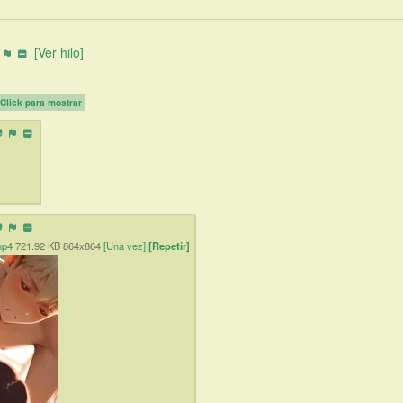
[Ver hilo]
Click para mostrar
mp4
721.92 KB 864x864
[Una vez]
[Repetir]