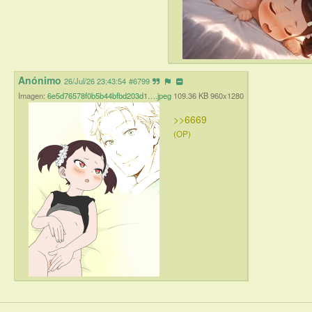
Anónimo
26/Jul/26 23:43:54
#6799
Imagen:
6e5d76578f0b5b44bfbd203d1….jpeg
109.36 KB 960x1280
>>6669
(OP)