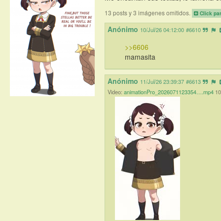
13 posts y 3 imágenes omitidos.
Click pa
Anónimo
10/Jul/26 04:12:00
#6610
>>6606
mamasita
Anónimo
11/Jul/26 23:39:37
#6613
Video:
animationPro_2026071123354….mp4
10