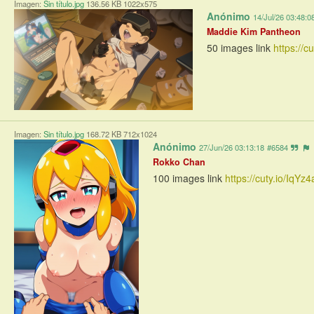
Imagen:
Sin título.jpg
136.56 KB 1022x575
Anónimo
14/Jul/26 03:48:0
Maddie Kim Pantheon
50 images link 
https://
Imagen:
Sin título.jpg
168.72 KB 712x1024
Anónimo
27/Jun/26 03:13:18
#6584
Rokko Chan
100 images link 
https://cuty.io/IqYz