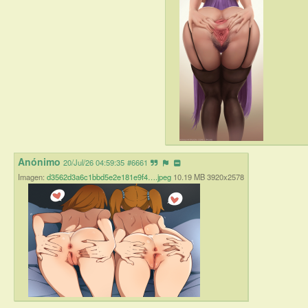
Anónimo
20/Jul/26 04:59:35
#6661
Imagen:
d3562d3a6c1bbd5e2e181e9f4….jpeg
10.19 MB 3920x2578