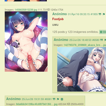
Imagen:
1456635815239.jpg
111.73 KB 1240x1754
Anónimo
01/Apr/16 09:33:15
#1955
Footjob
uwu
125 posts y 123 imágenes omitidos.
Cl
Anónimo
25/Jun/26 18:48:53
#6580
Imagen:
142795376_209869_akaza_bre….jp
Anónimo
25/Jun/26 19:31:59
#6581
Imagen:
8da6bb34139bc4fc6f87b613fd….jpg
433.64 KB 2500x4000