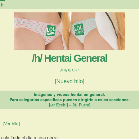
h
/h/ Hentai General
きもち いい
[Nuevo hilo]
Imágenes y videos hentai en general.
Para categorías específicas puedes dirigirte a estas secciones:
[/e/ Ecchi]
~
[/f/ Furry]
[Ver hilo]
a
 culo Todo el día a  esa perra