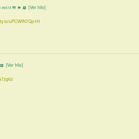
[Ver hilo]
8
#6618
cuty.io/uPCWIN7Qp1H
[Ver hilo]
4a7zg6z