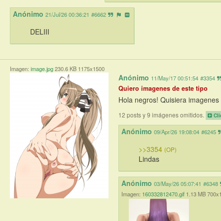
Anónimo
21/Jul/26 00:36:21
#6662
DELIII
Imagen:
image.jpg
230.6 KB 1175x1500
Anónimo
11/May/17 00:51:54
#3354
Quiero imagenes de este tipo
Hola negros! Quisiera imagenes h
12 posts y 9 imágenes omitidos.
Cli
Anónimo
09/Apr/26 19:08:04
#6245
>>3354
(OP)
Lindas
Anónimo
03/May/26 05:07:41
#6348
Imagen:
160332812470.gif
1.13 MB 700x