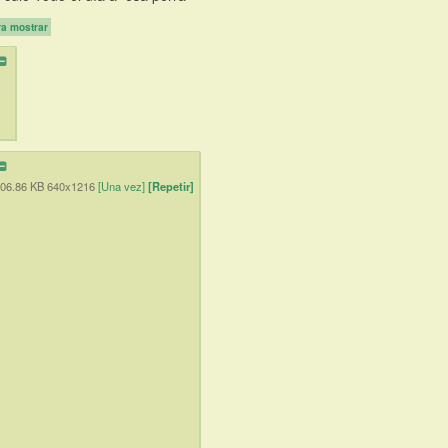
ra mostrar
06.86 KB 640x1216
[Una vez]
[Repetir]