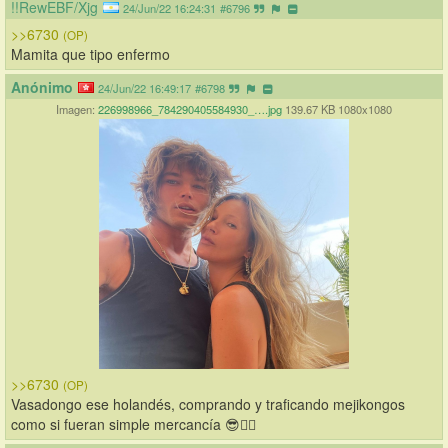
!!RewEBF/Xjg
24/Jun/22 16:24:31
#6796
>>6730
(OP)
Mamita que tipo enfermo
Anónimo
24/Jun/22 16:49:17
#6798
Imagen:
226998966_784290405584930_….jpg
139.67 KB 1080x1080
>>6730
(OP)
Vasadongo ese holandés, comprando y traficando mejikongos 
como si fueran simple mercancía 😎👌🏻