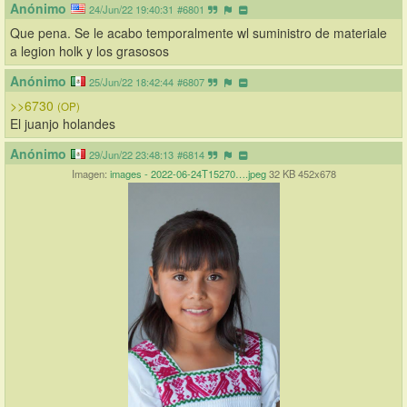
Anónimo
24/Jun/22 19:40:31
#6801
Que pena. Se le acabo temporalmente wl suministro de materiale 
a legion holk y los grasosos
Anónimo
25/Jun/22 18:42:44
#6807
>>6730
(OP)
El juanjo holandes
Anónimo
29/Jun/22 23:48:13
#6814
Imagen:
images - 2022-06-24T15270….jpeg
32 KB 452x678