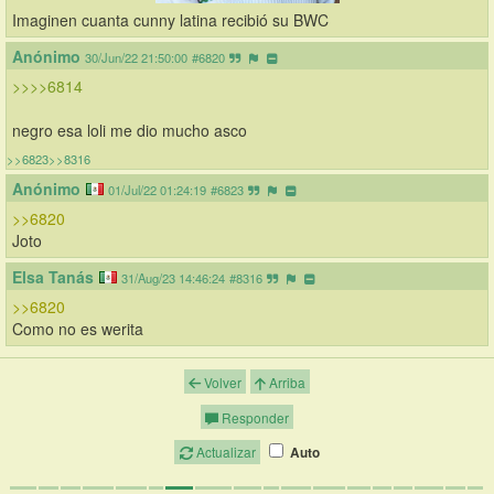
Imaginen cuanta cunny latina recibió su BWC
Anónimo
30/Jun/22 21:50:00
#6820
>>>>6814
negro esa loli me dio mucho asco
>>6823
>>8316
Anónimo
01/Jul/22 01:24:19
#6823
>>6820
Joto
Elsa Tanás
31/Aug/23 14:46:24
#8316
>>6820
Como no es werita
Volver
Arriba
Responder
Actualizar
Auto