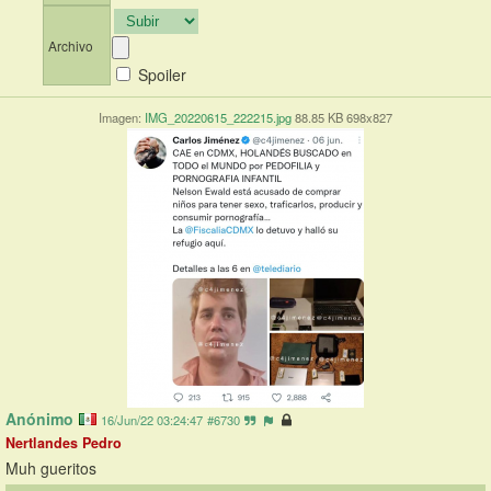
Archivo
Spoiler
Imagen:
IMG_20220615_222215.jpg
88.85 KB 698x827
Anónimo
16/Jun/22 03:24:47
#6730
Nertlandes Pedro
Muh gueritos