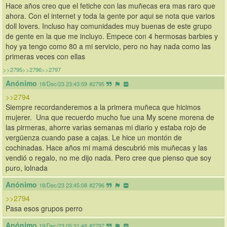
Hace años creo que el fetiche con las muñecas era mas raro que 
ahora. Con el internet y toda la gente por aqui se nota que varios 
doll lovers. Incluso hay comunidades muy buenas de este grupo 
de gente en la que me incluyo. Empece con 4 hermosas barbies y 
hoy ya tengo como 80 a mi servicio, pero no hay nada como las 
primeras veces con ellas
>>2795
>>2796
>>2797
Anónimo
18/Dec/23 23:43:59
#2795
>>2794
Siempre recordanderemos a la primera muñeca que hicimos 
mujerer.  Una que recuerdo mucho fue una My scene morena de 
las pirmeras, ahorre varias semanas mi diario y estaba rojo de 
vergüenza cuando pase a cajas. Le hice un montón de 
cochinadas. Hace años mi mamá descubrió mis muñecas y las 
vendió o regalo, no me dijo nada. Pero cree que pienso que soy 
puro, lolnada
Anónimo
18/Dec/23 23:45:08
#2796
>>2794
Pasa esos grupos perro
Anónimo
19/Dec/23 05:31:48
#2797