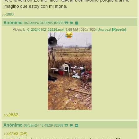
imagino que estoy con mi mona.
>>2883
Anónimo
04/Jan/24 04:25:05
#2883
Video:
lv_0_20240102132526.mp4
9.68 MB 1080x1920
[Una vez]
[Repetir]
>>2882
Anónimo
06/Jan/24 13:48:29
#2889
>>2792
(OP)