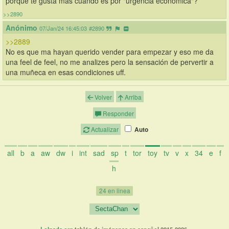
porque te gusta mas cuando es por "urgencia economica"?
>>2890
Anónimo
07/Jan/24 16:45:03
#2890
>>2889
No es que ma hayan querido vender para empezar y eso me da 
una feel de feel, no me analizes pero la sensación de pervertir a 
una muñeca en esas condiciones uff.
Volver
Arriba
Responder
Actualizar
Auto
all
b
a
aw
dw
i
int
sad
sp
t
tor
toy
tv
v
x
34
e
f
h
24 en linea
Lolnada.org
tablón de imágenes en español 2015-2026.