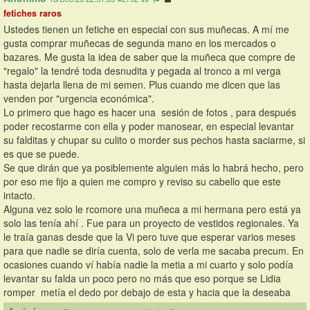
fetiches raros
Ustedes tienen un fetiche en especial con sus muñecas. A mí me 
gusta comprar muñecas de segunda mano en los mercados o 
bazares. Me gusta la idea de saber que la muñeca que compre de 
"regalo" la tendré toda desnudita y pegada al tronco a mi verga 
hasta dejarla llena de mi semen. Plus cuando me dicen que las 
venden por "urgencia económica".
Lo primero que hago es hacer una  sesión de fotos , para después 
poder recostarme con ella y poder manosear, en especial levantar 
su falditas y chupar su culito o morder sus pechos hasta saciarme, si 
es que se puede.
Se que dirán que ya posiblemente alguien más lo habrá hecho, pero 
por eso me fijo a quien me compro y reviso su cabello que este 
intacto.
Alguna vez solo le rcomore una muñeca a mi hermana pero está ya 
solo las tenía ahí . Fue para un proyecto de vestidos regionales. Ya 
le traía ganas desde que la Vi pero tuve que esperar varios meses 
para que nadie se diría cuenta, solo de verla me sacaba precum. En 
ocasiones cuando ví había nadie la metia a mi cuarto y solo podía 
levantar su falda un poco pero no más que eso porque se Lidia 
romper  metía el dedo por debajo de esta y hacia que la deseaba