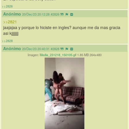
>>2826
Anónimo
20/Dec/23 20:12:28
#2826
>>2821
jaajajaa y porque lo hiciste en ingles? aunque me da mas gracia 
asi kjjjjjjjj
>>2828
Anónimo
20/Dec/23 20:40:31
#2828
Imagen:
Media_231218_150105.gif
1.85 MB 264x480