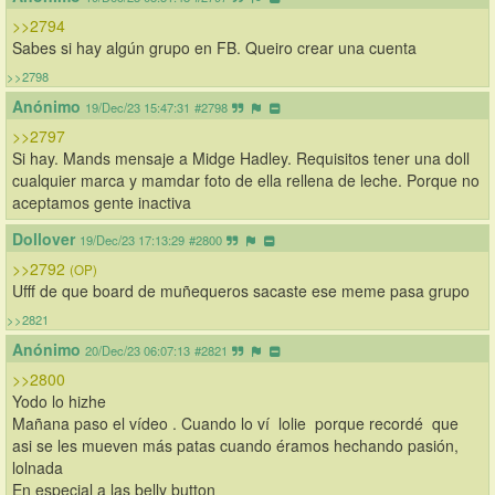
>>2794
Sabes si hay algún grupo en FB. Queiro crear una cuenta
>>2798
Anónimo
19/Dec/23 15:47:31
#2798
>>2797
Si hay. Mands mensaje a Midge Hadley. Requisitos tener una doll 
cualquier marca y mamdar foto de ella rellena de leche. Porque no 
aceptamos gente inactiva
Dollover
19/Dec/23 17:13:29
#2800
>>2792
(OP)
Ufff de que board de muñequeros sacaste ese meme pasa grupo
>>2821
Anónimo
20/Dec/23 06:07:13
#2821
>>2800
Yodo lo hizhe
Mañana paso el vídeo . Cuando lo ví  lolie  porque recordé  que  
asi se les mueven más patas cuando éramos hechando pasión, 
lolnada 
En especial a las belly button