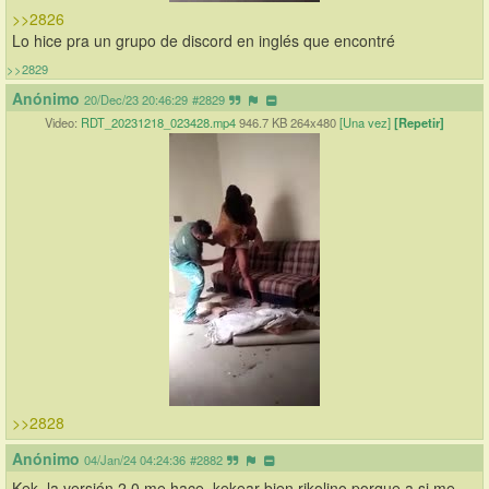
>>2826
Lo hice pra un grupo de discord en inglés que encontré
>>2829
Anónimo
20/Dec/23 20:46:29
#2829
Video:
RDT_20231218_023428.mp4
946.7 KB 264x480
[Una vez]
[Repetir]
>>2828
Anónimo
04/Jan/24 04:24:36
#2882
Kek, la versión 2.0 me hace  kekear bien rikolino porque a si me 