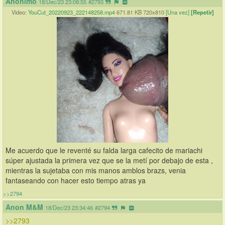
Anónimo
18/Dec/23 23:08:55
#2793
Video:
YouCut_20220923_222148258.mp4
671.81 KB 720x810
[Una vez]
[Repetir]
Me acuerdo que le reventé su falda larga cafecito de mariachi  
súper ajustada la primera vez que se la metí por debajo de esta , 
mientras la sujetaba con mis manos amblos brazs, venia 
fantaseando con hacer esto tiempo atras ya
>>2794
Anon M&M
18/Dec/23 23:34:46
#2794
>>2793