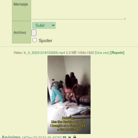
Mensaje
Archivo
Spoiler
Video:
lv_0_20231218152659.mp4
2.3 MB 1056x1920
[Una vez]
[Repetir]
Anónimo
18/Dec/23 22:51:35
#2792