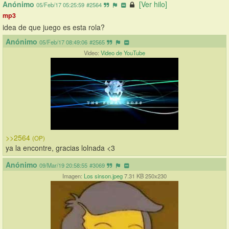
Anónimo
[Ver hilo]
05/Feb/17 05:25:59
#2564
mp3
idea de que juego es esta rola?
Anónimo
05/Feb/17 08:49:06
#2565
Video:
Video de YouTube
>>2564
(OP)
ya la encontre, gracias lolnada <3
Anónimo
09/Mar/19 20:58:55
#3069
Imagen:
Los sinson.jpeg
7.31 KB 250x230