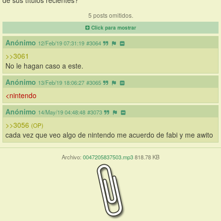
de sus títulos recientes?
5 posts omitidos.
Click para mostrar
Anónimo
12/Feb/19 07:31:19
#3064
>>3061
No le hagan caso a este.
Anónimo
13/Feb/19 18:06:27
#3065
<nintendo
Anónimo
14/May/19 04:48:48
#3073
>>3056
(OP)
cada vez que veo algo de nintendo me acuerdo de fabi y me awito
Archivo:
0047205837503.mp3
818.78 KB