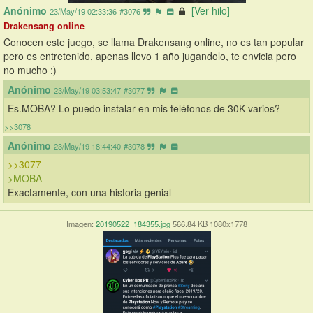
Anónimo
[Ver hilo]
23/May/19 02:33:36
#3076
Drakensang online
Conocen este juego, se llama Drakensang online, no es tan popular 
pero es entretenido, apenas llevo 1 año jugandolo, te envicia pero 
no mucho :)
Anónimo
23/May/19 03:53:47
#3077
Es.MOBA? Lo puedo instalar en mis teléfonos de 30K varios?
>>3078
Anónimo
23/May/19 18:44:40
#3078
>>3077
>MOBA
Exactamente, con una historia genial
Imagen:
20190522_184355.jpg
566.84 KB 1080x1778