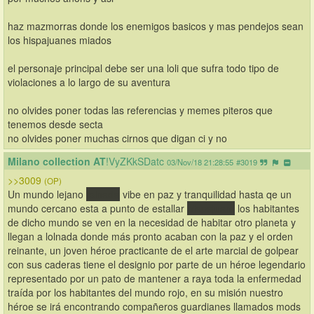
haz mazmorras donde los enemigos basicos y mas pendejos sean 
los hispajuanes miados
el personaje principal debe ser una loli que sufra todo tipo de 
violaciones a lo largo de su aventura
no olvides poner todas las referencias y memes piteros que 
tenemos desde secta
no olvides poner muchas cirnos que digan ci y no
Milano collection AT
!VyZKkSDatc
03/Nov/18 21:28:55
#3019
>>3009
(OP)
Un mundo lejano 
lolnada
 vibe en paz y tranquilidad hasta qe un 
mundo cercano esta a punto de estallar 
hiapajuam
 los habitantes 
de dicho mundo se ven en la necesidad de habitar otro planeta y 
llegan a lolnada donde más pronto acaban con la paz y el orden 
reinante, un joven héroe practicante de el arte marcial de golpear 
con sus caderas tiene el designio por parte de un héroe legendario 
representado por un pato de mantener a raya toda la enfermedad 
traída por los habitantes del mundo rojo, en su misión nuestro 
héroe se irá encontrando compañeros guardianes llamados mods 