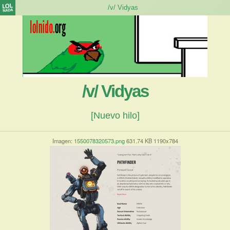
/v/ Vidyas
[Nuevo hilo]
Imagen:
1550078320573.png
631.74 KB 1190x784