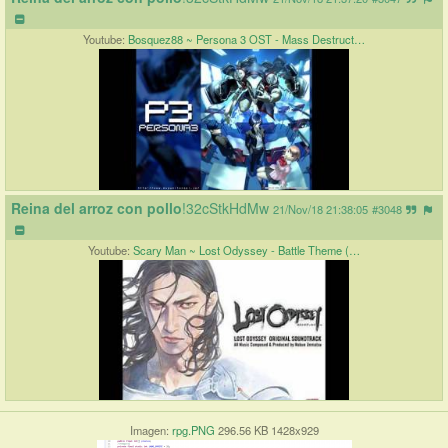
Youtube:
Bosquez88 ~ Persona 3 OST - Mass Destruct…
Reina del arroz con pollo
!32cStkHdMw
21/Nov/18 21:38:05
#3048
Youtube:
Scary Man ~ Lost Odyssey - Battle Theme (…
Imagen:
rpg.PNG
296.56 KB 1428x929