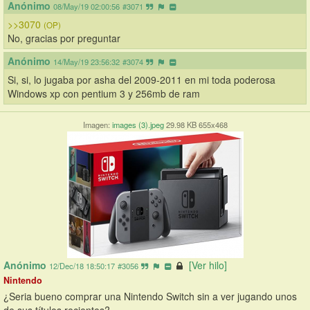
Anónimo
08/May/19 02:00:56
#3071
>>3070
(OP)
No, gracias por preguntar
Anónimo
14/May/19 23:56:32
#3074
Si, si, lo jugaba por asha del 2009-2011 en mi toda poderosa 
Windows xp con pentium 3 y 256mb de ram
Imagen:
images (3).jpeg
29.98 KB 655x468
Anónimo
[Ver hilo]
12/Dec/18 18:50:17
#3056
Nintendo
¿Seria bueno comprar una Nintendo Switch sin a ver jugando unos 