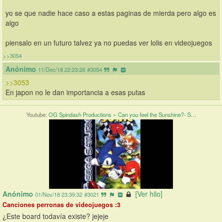
yo se que nadie hace caso a estas paginas de mierda pero algo es 
algo
piensalo en un futuro talvez ya no puedas ver lolis en videojuegos
>>3054
Anónimo
11/Dec/18 22:23:26
#3054
>>3053
En japon no le dan importancia a esas putas
Youtube:
OG Spindash Productions ~ Can you feel the Sunshine?- S…
Anónimo
[Ver hilo]
01/Nov/18 23:39:32
#3021
Canciones perronas de videojuegos :3
¿Este board todavía existe? jejeje