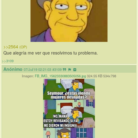
>>2564
(OP)
Que alegría me ver que resolvimos tu problema.
>>3109
Anónimo
07/Jul/19 02:21:03
#3109
Imagen:
FB_IMG_15623330883505056.jpg
324.55 KB 534x798