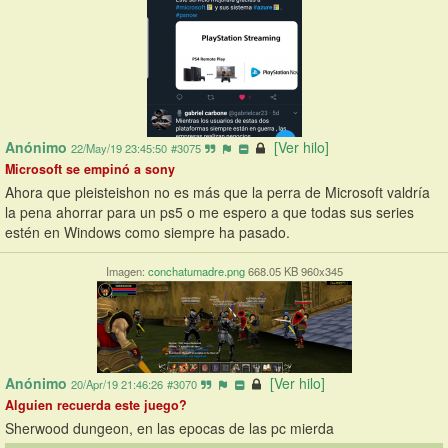
Anónimo
[Ver hilo]
22/May/19 23:45:50
#3075
Microsoft se empinó a sony
Ahora que pleisteishon no es más que la perra de Microsoft valdría 
la pena ahorrar para un ps5 o me espero a que todas sus series 
estén en Windows como siempre ha pasado.
Imagen:
conchatumadre.png
668.05 KB 960x345
Anónimo
[Ver hilo]
20/Apr/19 21:46:26
#3070
Alguien recuerda este juego?
Sherwood dungeon, en las epocas de las pc mierda