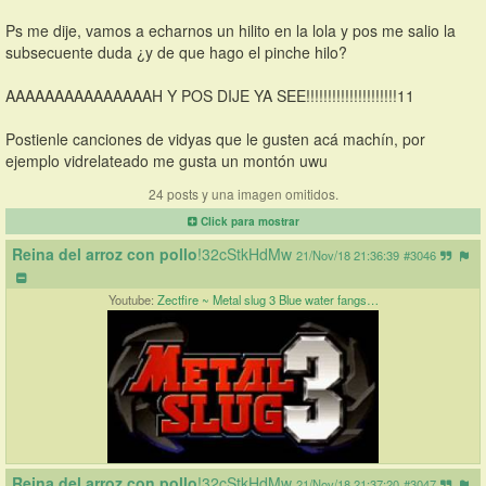
Ps me dije, vamos a echarnos un hilito en la lola y pos me salio la 
subsecuente duda ¿y de que hago el pinche hilo?
AAAAAAAAAAAAAAAH Y POS DIJE YA SEE!!!!!!!!!!!!!!!!!!!!!11
Postienle canciones de vidyas que le gusten acá machín, por 
ejemplo vidrelateado me gusta un montón uwu
24 posts y una imagen omitidos.
Click para mostrar
Reina del arroz con pollo
!32cStkHdMw
21/Nov/18 21:36:39
#3046
Youtube:
Zectfire ~ Metal slug 3 Blue water fangs…
Reina del arroz con pollo
!32cStkHdMw
21/Nov/18 21:37:20
#3047