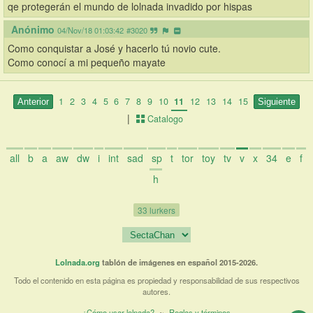
qe protegerán el mundo de lolnada invadido por hispas
Anónimo
04/Nov/18 01:03:42
#3020
Como conquistar a José y hacerlo tú novio cute.
Como conocí a mi pequeño mayate
1
2
3
4
5
6
7
8
9
10
11
12
13
14
15
|
Catalogo
all
b
a
aw
dw
i
int
sad
sp
t
tor
toy
tv
v
x
34
e
f
h
33 lurkers
Lolnada.org
tablón de imágenes en español 2015-2026.
Todo el contenido en esta página es propiedad y responsabilidad de sus respectivos
autores.
¿Cómo usar lolnada?
~
Reglas y términos