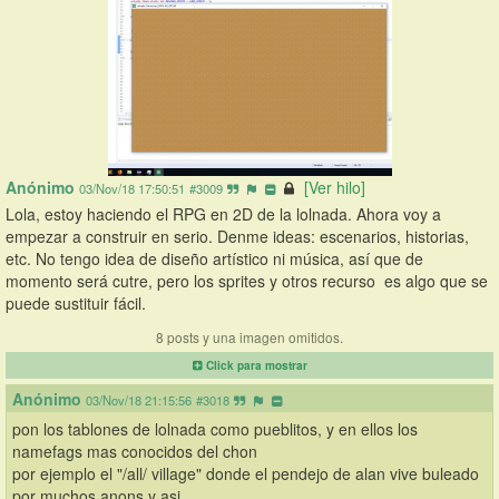
Anónimo
[Ver hilo]
03/Nov/18 17:50:51
#3009
Lola, estoy haciendo el RPG en 2D de la lolnada. Ahora voy a 
empezar a construir en serio. Denme ideas: escenarios, historias, 
etc. No tengo idea de diseño artístico ni música, así que de 
momento será cutre, pero los sprites y otros recurso  es algo que se 
puede sustituir fácil.
8 posts y una imagen omitidos.
Click para mostrar
Anónimo
03/Nov/18 21:15:56
#3018
pon los tablones de lolnada como pueblitos, y en ellos los 
namefags mas conocidos del chon
por ejemplo el "/all/ village" donde el pendejo de alan vive buleado 
por muchos anons y asi