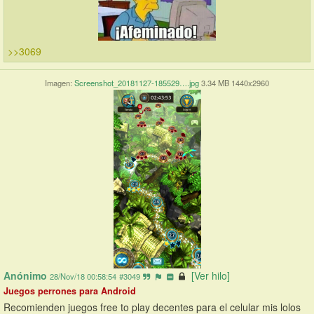
>>3069
Imagen:
Screenshot_20181127-185529….jpg
3.34 MB 1440x2960
Anónimo
[Ver hilo]
28/Nov/18 00:58:54
#3049
Juegos perrones para Android
Recomienden juegos free to play decentes para el celular mis lolos