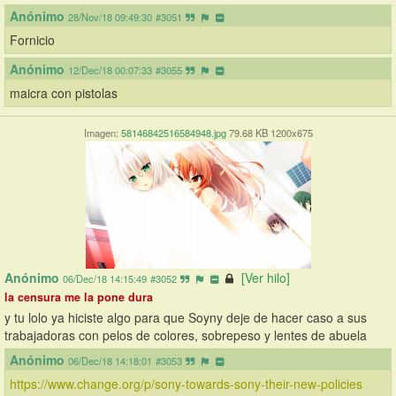
Anónimo
28/Nov/18 09:49:30
#3051
Fornicio
Anónimo
12/Dec/18 00:07:33
#3055
maicra con pistolas
Imagen:
58146842516584948.jpg
79.68 KB 1200x675
Anónimo
[Ver hilo]
06/Dec/18 14:15:49
#3052
la censura me la pone dura
y tu lolo ya hiciste algo para que Soyny deje de hacer caso a sus 
trabajadoras con pelos de colores, sobrepeso y lentes de abuela
Anónimo
06/Dec/18 14:18:01
#3053
https://www.change.org/p/sony-towards-sony-their-new-policies