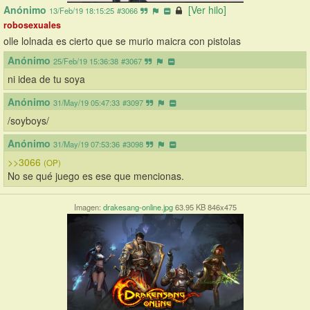
Anónimo
[Ver hilo]
13/Feb/19 18:15:25
#3066
robosexuales
olle lolnada es cierto que se murio maicra con pistolas
Anónimo
25/Feb/19 15:36:38
#3067
ni idea de tu soya
Anónimo
31/May/19 05:47:33
#3097
/soyboys/
Anónimo
31/May/19 07:53:36
#3098
>>3066
(OP)
No se qué juego es ese que mencionas.
Imagen:
drakesang-online.jpg
63.95 KB 846x475