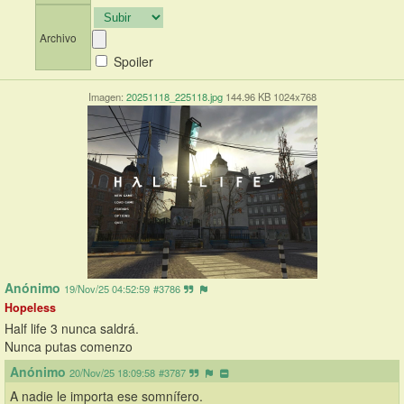
Archivo
Spoiler
Imagen:
20251118_225118.jpg
144.96 KB 1024x768
Anónimo
19/Nov/25 04:52:59
#3786
Hopeless
Half life 3 nunca saldrá. 
Nunca putas comenzo
Anónimo
20/Nov/25 18:09:58
#3787
A nadie le importa ese somnífero.