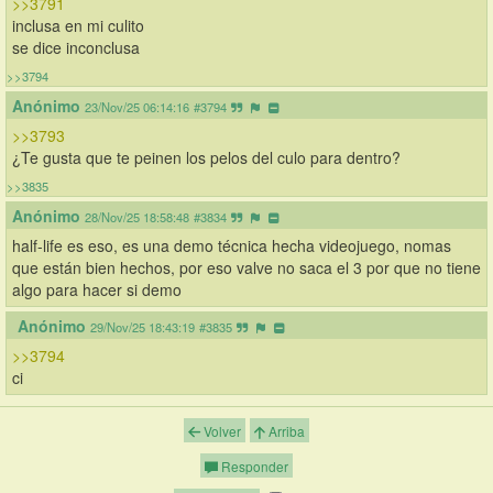
>>3791
inclusa en mi culito
se dice inconclusa
>>3794
Anónimo
23/Nov/25 06:14:16
#3794
>>3793
¿Te gusta que te peinen los pelos del culo para dentro?
>>3835
Anónimo
28/Nov/25 18:58:48
#3834
half-life es eso, es una demo técnica hecha videojuego, nomas 
que están bien hechos, por eso valve no saca el 3 por que no tiene 
algo para hacer si demo
Anónimo
29/Nov/25 18:43:19
#3835
>>3794
ci
Volver
Arriba
Responder