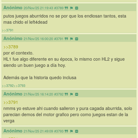
Anónimo
20/Nov/25 21:19:43
#3789
putos juegos aburridos no se por que los endiosan tantos, esta 
mas chido el left4dead
>>3791
Anónimo
21/Nov/25 16:00:20
#3791
>>3789
por el contexto.
HL1 fue algo diferente en su época, lo mismo con HL2 y sigue 
siendo un buen juego a día hoy. 
Además que la historia quedo inclusa
>>3792
>>3793
Anónimo
21/Nov/25 16:14:20
#3792
>>3791
nmms yo estuve ahi cuando salieron y pura cagada aburrida, solo 
parecian demos del motor grafico pero como juegos estan de la 
verga
Anónimo
21/Nov/25 21:49:09
#3793