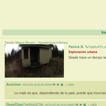
Est
Youtube:
Magnus Rismyhr ~ Haunted house in Norway
Patrick B. 🔪
!!qq6u9Yx.
Exploración urbana
Desde hace un tiempo te
Anónimo
16/Oct/22 22:45:59
#2949
>>2950
Lo malo es que, dependiendo de tu pais, puede que incurras 
OneeChan
!!Iw9badbTAs
18/Oct/22 06:12:03
#2950
>>2952