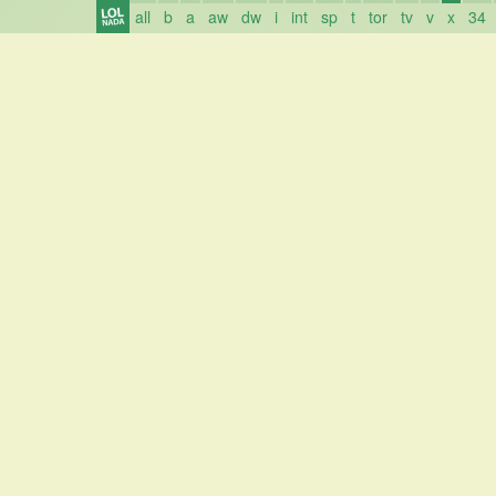
all
b
a
aw
dw
i
int
sp
t
tor
tv
v
x
34