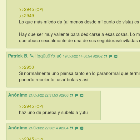
>>2945
(OP)
>>2949
Lo que más miedo da (al menos desde mi punto de vista) es 
Hay que ser muy valiente para dedicarse a esas cosas. Lo ma
que abuso sexualmente de una de sus seguidoras/invitadas 
Patrick B. 🔪 
!!qq6u9Yx.a6
19/Oct/22 14:50:54
#2952
>>2950
Si normalmente uno piensa tanto en lo paranormal que term
ponerte repelente, usar botas y así.
Anónimo
21/Oct/22 22:31:53
#2953
>>2945
(OP)
haz uno de prueba y subelo a yutu
Anónimo
21/Oct/22 22:36:14
#2954
>>2945
(OP)