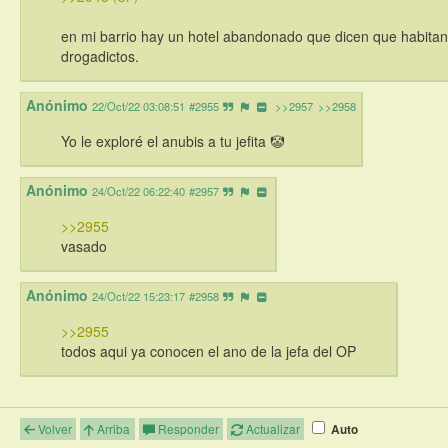
en mi barrio hay un hotel abandonado que dicen que habitan 
drogadictos.
Anónimo
22/Oct/22 03:08:51
#2955
>>2957
>>2958
Yo le exploré el anubis a tu jefita 🤡
Anónimo
24/Oct/22 06:22:40
#2957
>>2955
vasado
Anónimo
24/Oct/22 15:23:17
#2958
>>2955
todos aqui ya conocen el ano de la jefa del OP
Volver
Arriba
Responder
Actualizar
Auto