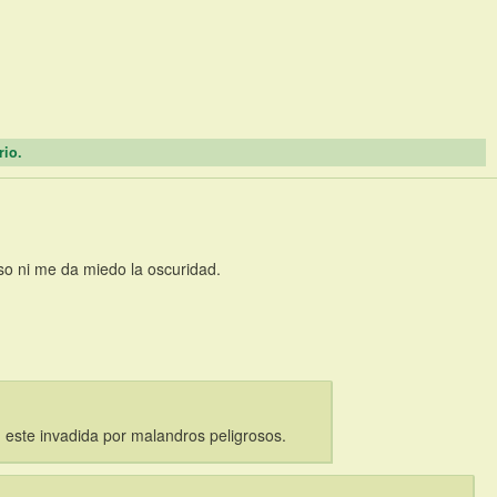
rio.
o ni me da miedo la oscuridad.
 este invadida por malandros peligrosos.