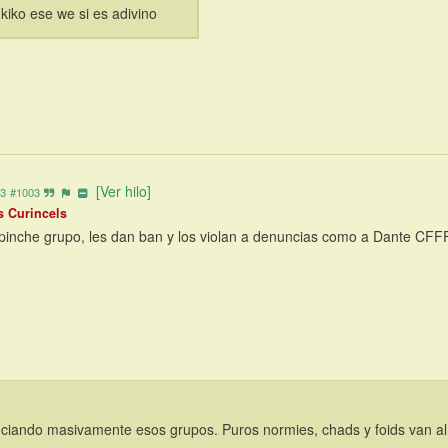
kiko ese we si es adivino
[Ver hilo]
13
#1003
s Curincels
 pinche grupo, les dan ban y los violan a denuncias como a Dante CF
ciando masivamente esos grupos. Puros normies, chads y foids van al C