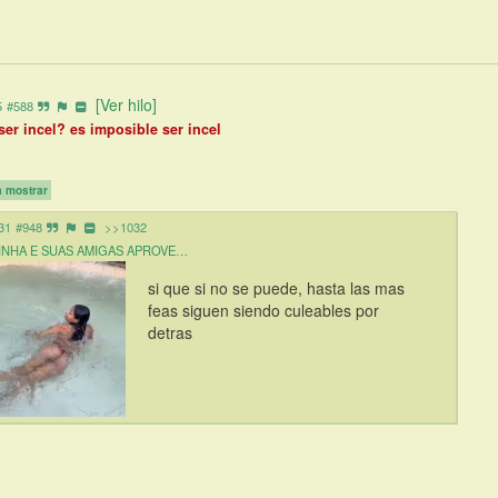
[Ver hilo]
5
#588
er incel? es imposible ser incel
a mostrar
31
#948
>>1032
NINHA E SUAS AMIGAS APROVE…
si que si no se puede, hasta las mas 
feas siguen siendo culeables por 
detras