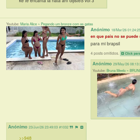
ke te encanta la riata ahí dijisteS vol 3
Youtube:
Maria Alice ~ Pegando um bronze com as gatas
Anónimo
18/Mar/26 01:24:2
en que pais no se puede s
para mi brapsil
4 posts omitidos.
Click par
Anónimo
29/May/26 08:13:
Youtube:
Bruna Meelo ~ BRU
Anónimo
23/Jun/26 23:49:03
#1032
>>948