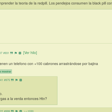
prender la teoria de la redpill. Los pendejos consumen la black pill c
[Ver hilo]
07
#931
tienen un telefono con +100 cabrones arrastrándose por bajina
a mostrar
:41
#975
o.
rgas a la verda entonces Htn?
:22
#999
>>1030