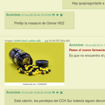
Hay quepreguntarle a 
Anónimo
27/Jun/26 22:44:19
#1039
Prefijo la masacre de Osmar HDZ
Imagen:
bottle-black-yellow-pills-….jpg
20.68 KB 390x280
Anónimo
19/Jun/26 22:41:
Pasen el nuevo farmacia
Es que no encuentro el
Anónimo
27/Jun/26 18:30:23
#1038
Está cabrón, los pendejos del CCH Sur todavía siguen denun