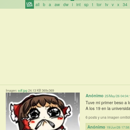
all
b
a
aw
dw
i
int
sp
t
tor
tv
v
x
34
Imagen:
sdf.jpg
24.13 KB 369x369
Anónimo
25/May/26 04:04:
Tuve mi primer beso a lo
A los 19 en la universi
6 posts y una imagen omiti
Anónimo
19/Jun/26 17:58