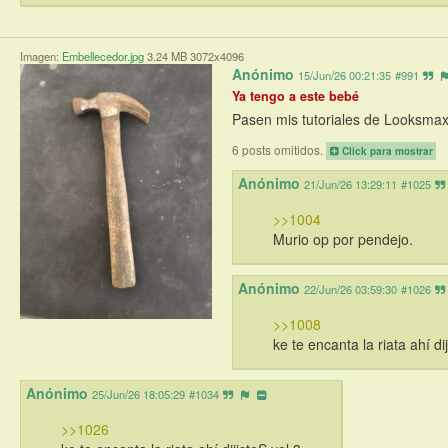
Imagen:
Embellecedor.jpg
3.24 MB 3072x4096
Anónimo
15/Jun/26 00:21:35
#991
Ya tengo a este bebé
Pasen mis tutoriales de Looksmax
6 posts omitidos.
Click para mostrar
Anónimo
21/Jun/26 13:29:11
#1025
>>1004
Murio op por pendejo.
Anónimo
22/Jun/26 03:59:30
#1026
>>1008
ke te encanta la riata ahí di
Anónimo
25/Jun/26 18:05:29
#1034
>>1026