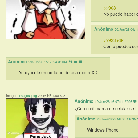
>>968
No puede haber de
Anónimo
20/Jun/26 04:1
>>923
(OP)
Como puedes ser 
Anónimo
29/Jun/26 15:55:24
#1044
Yo eyacule en un fumo de esa mona XD
Imagen:
images.jpeg
29.16 KB 480x608
Anónimo
19/Jun/26 16:07:11
#996
¿Con cuál marca de celular se 
Anónimo
26/Jun/26 23:58:00
#1035
Windows Phone