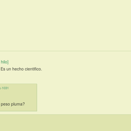
 hilo]
. Es un hecho cientifico.
>1031
e peso pluma?