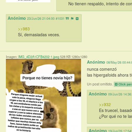
No tienen respaldo, intento de com
Anónimo
23/Jun/26 21:04:00
#1031
>>983
Sí, demasiadas veces.
Imagen:
IMG_4D2A1CFB4202-1.jpeg
528 KB 1280x1280
Anónimo
08/May/26 00:44:
nunca comenzó
las hipergafoids ahora 
Un post omitido.
Click par
Anónimo
09/Jun/26 14:36
>>932
Es truecel, basad
¿Por qué no te la
Anónimo
19/Jun/26 17:54