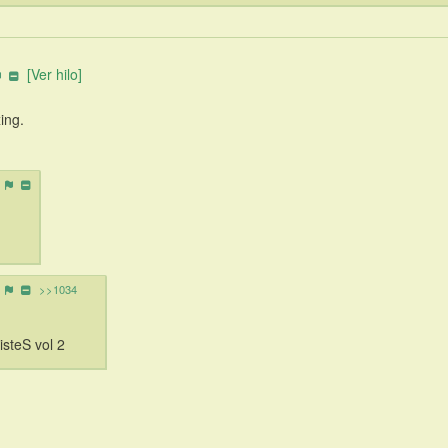
[Ver hilo]
ing.
>>1034
jisteS vol 2