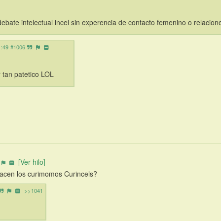
bate intelectual incel sin experencia de contacto femenino o relacion
1:49
#1006
tan patetico LOL
[Ver hilo]
hacen los curimomos Curincels?
>>1041