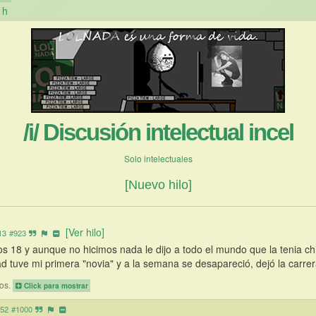
h
/i/ Discusión intelectual incel
Solo intelectuales
[Nuevo hilo]
[Ver hilo]
13
#923
s 18 y aunque no hicimos nada le dijo a todo el mundo que la tenia chiqu
dad tuve mi primera "novia" y a la semana se desapareció, dejó la carr
dos.
Click para mostrar
:52
#1000