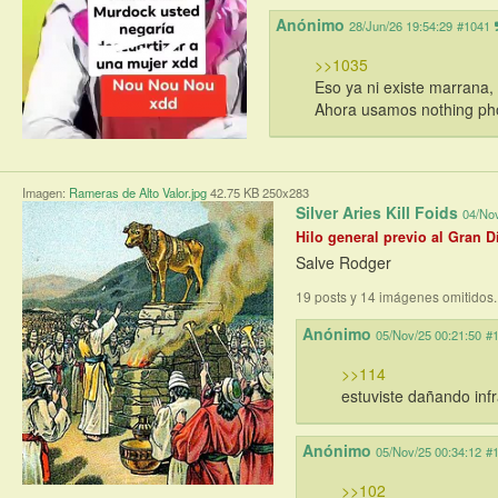
Anónimo
28/Jun/26 19:54:29
#1041
>>1035
Eso ya ni existe marrana, 
Ahora usamos nothing p
Imagen:
Rameras de Alto Valor.jpg
42.75 KB 250x283
Silver Aries Kill Foids
04/Nov
Hilo general previo al Gran D
Salve Rodger
19 posts y 14 imágenes omitidos
Anónimo
05/Nov/25 00:21:50
#
>>114
estuviste dañando infr
Anónimo
05/Nov/25 00:34:12
#
>>102