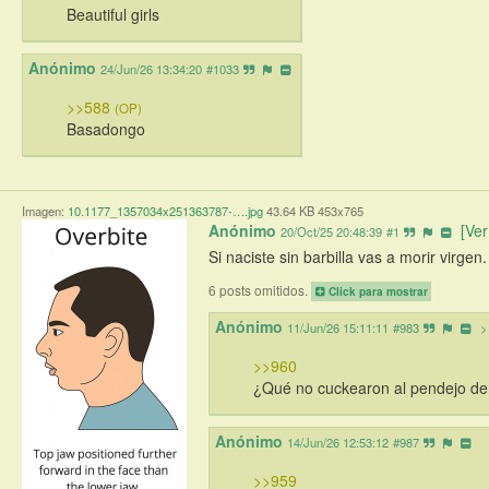
Beautiful girls
Anónimo
24/Jun/26 13:34:20
#1033
>>588
(OP)
Basadongo
Imagen:
10.1177_1357034x251363787-….jpg
43.64 KB 453x765
Anónimo
[Ver
20/Oct/25 20:48:39
#1
Si naciste sin barbilla vas a morir virgen
6 posts omitidos.
Click para mostrar
Anónimo
11/Jun/26 15:11:11
#983
>
>>960
¿Qué no cuckearon al pendejo d
Anónimo
14/Jun/26 12:53:12
#987
>>959