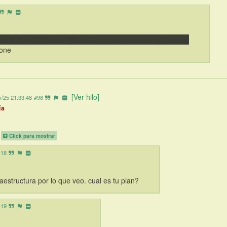
pero si, un Windows phone fue mi mejor phono por mucho
hone
[Ver hilo]
/25 21:33:48
#98
ía
.
Click para mostrar
118
aestructura por lo que veo. cual es tu plan?
119