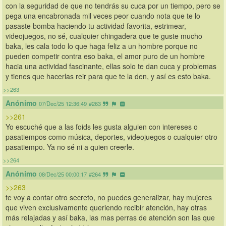
con la seguridad de que no tendrás su cuca por un tiempo, pero se 
pega una encabronada mil veces peor cuando nota que te lo 
pasaste bomba haciendo tu actividad favorita, estrimear, 
videojuegos, no sé, cualquier chingadera que te guste mucho 
baka, les cala todo lo que haga feliz a un hombre porque no 
pueden competir contra eso baka, el amor puro de un hombre 
hacia una actividad fascinante, ellas solo te dan cuca y problemas 
y tienes que hacerlas reir para que te la den, y así es esto baka.
>>263
Anónimo
07/Dec/25 12:36:49
#263
>>261
Yo escuché que a las foids les gusta alguien con intereses o 
pasatiempos como música, deportes, videojuegos o cualquier otro 
pasatiempo. Ya no sé ni a quien creerle.
>>264
Anónimo
08/Dec/25 00:00:17
#264
>>263
te voy a contar otro secreto, no puedes generalizar, hay mujeres 
que viven exclusivamente queriendo recibir atención, hay otras 
más relajadas y así baka, las mas perras de atención son las que 