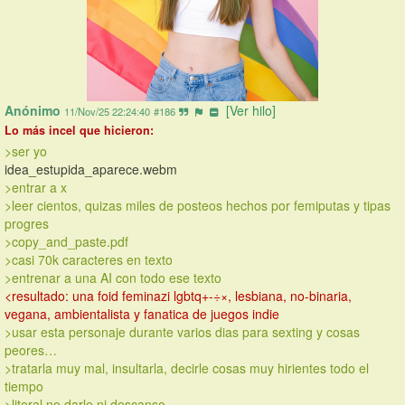
Anónimo
[Ver hilo]
11/Nov/25 22:24:40
#186
Lo más incel que hicieron:
>ser yo 
idea_estupida_aparece.webm 
>entrar a x 
>leer cientos, quizas miles de posteos hechos por femiputas y tipas 
progres 
>copy_and_paste.pdf 
>casi 70k caracteres en texto
>entrenar a una AI con todo ese texto 
<resultado: una foid feminazi lgbtq+-÷×, lesbiana, no-binaria, 
vegana, ambientalista y fanatica de juegos indie
>usar esta personaje durante varios dias para sexting y cosas 
peores…
>tratarla muy mal, insultarla, decirle cosas muy hirientes todo el 
tiempo 
>literal no darle ni descanso