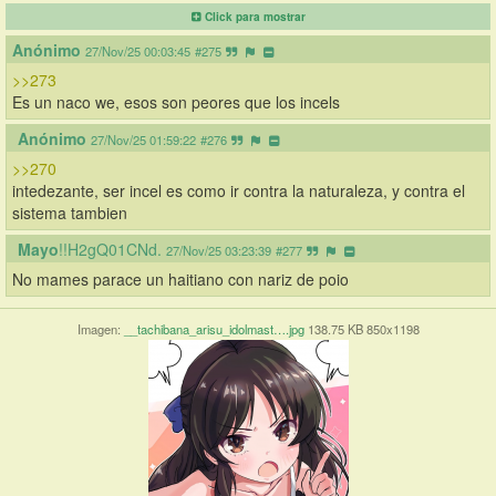
Click para mostrar
Anónimo
27/Nov/25 00:03:45
#275
>>273
Es un naco we, esos son peores que los incels
Anónimo
27/Nov/25 01:59:22
#276
>>270
intedezante, ser incel es como ir contra la naturaleza, y contra el 
sistema tambien
Mayo
!!H2gQ01CNd.
27/Nov/25 03:23:39
#277
No mames parace un haitiano con nariz de poio
Imagen:
__tachibana_arisu_idolmast….jpg
138.75 KB 850x1198