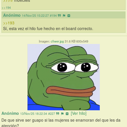
>>>/i/
 mbéciles
>>194
Anónimo
14/Nov/25 15:22:27
#194
>>193
Sí, esta vez el hilo fue hecho en el board correcto.
Imagen:
cfiwer.jpg
31.6 KB 600x549
Anónimo
[Ver hilo]
13/Nov/25 18:22:34
#227
De que sirve ser guapo si las mujeres se enamoran del que les da 
atención?