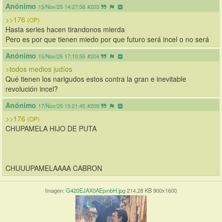
Anónimo
15/Nov/25 14:27:58
#203
>>176
(OP)
Hasta series hacen tirandonos mierda
Pero es por que tienen miedo por que futuro será incel o no será
Anónimo
15/Nov/25 17:10:55
#204
>todos medios judíos
Qué tienen los narigudos estos contra la gran e inevitable 
revolución incel?
Anónimo
17/Nov/25 15:21:45
#209
>>176
(OP)
CHUPAMELA HIJO DE PUTA
CHUUUPAMELAAAA CABRON
Imagen:
G420EJAX0AEpmbH.jpg
214.28 KB 900x1600