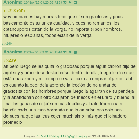
Anónimo
26/Nov/25 09:23:33
#239
>>213
(OP)
wey no mames hay morras feas que sí son graciosas y pues 
básicamente es su única cualidad, y pues no remames, los 
estanduperos están de la verga, no importa si son hombres, 
mujeres o lesbianas, todos están de la verga
>>240
Anónimo
26/Nov/25 09:31:40
#240
>>239
ah pero luego se les quita lo graciosas porque algun cabrón dijo de 
aqui soy y procede a deslecharse dentro de ella, luego le dice que 
está ebarazada y mi compa se va al oxxo a comprar cigarros, ahi 
es cuando la poendeja aprende la lección de no andar de 
graciosita con los hombres porque luego la agarran de su pendeja 
y la abandonan con otro cuajarón de mecos en el utero y bueno, al 
final las ganas de cojer son más fuertes y al rato traen cuatro 
bendis cada una mas horrenda que la anterior, eso solo nos 
demuestra que las feas cojen muchísimo más que el lolnadero 
promedio
Imagen:
1_M7hUPK-TypILCOgVg4jt1w.jpg
76.32 KB 666x466