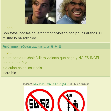
>>303
Son fotos ineditas del argenmono violado por jeques árabes. El 
mismo lo ha admitido.
Anónimo
13/Dec/25 22:27:45
#305
>>289
>mira como un cholo/villero violento que coge y NO ES INCEL 
mata a una foid
>la culpa es de los incels
increíble
Imagen:
IMG_20251107_143151.jpg
64.82 KB 720x689