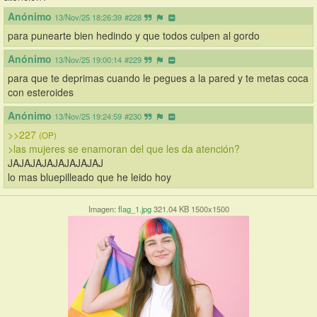
Anónimo
13/Nov/25 18:26:39
#228
para punearte bien hedindo y que todos culpen al gordo
Anónimo
13/Nov/25 19:00:14
#229
para que te deprimas cuando le pegues a la pared y te metas coca 
con esteroides
Anónimo
13/Nov/25 19:24:59
#230
>>227
(OP)
>las mujeres se enamoran del que les da atención?
JAJAJAJAJAJAJAJAJ
lo mas bluepilleado que he leido hoy
Imagen:
flag_1.jpg
321.04 KB 1500x1500