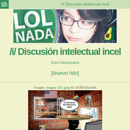
/i/ Discusión intelectual incel
Solo intelectuales
[Nuevo hilo]
Imagen:
images (31).jpeg
40.18 KB 620x494