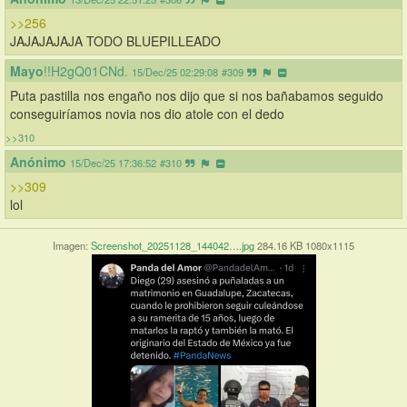
>>256
JAJAJAJAJA TODO BLUEPILLEADO
Mayo
!!H2gQ01CNd.
15/Dec/25 02:29:08
#309
Puta pastilla nos engaño nos dijo que si nos bañabamos seguido 
conseguiríamos novia nos dio atole con el dedo
>>310
Anónimo
15/Dec/25 17:36:52
#310
>>309
lol
Imagen:
Screenshot_20251128_144042….jpg
284.16 KB 1080x1115