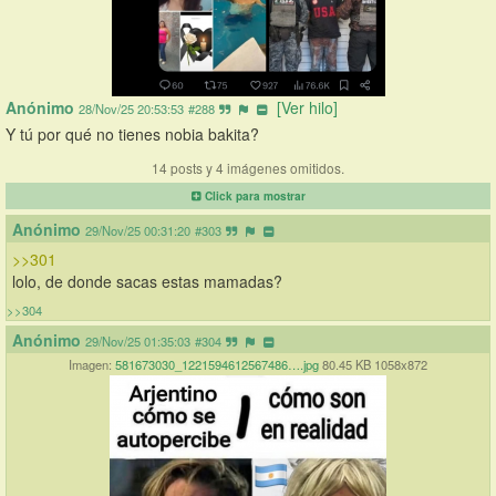
Anónimo
[Ver hilo]
28/Nov/25 20:53:53
#288
Y tú por qué no tienes nobia bakita?
14 posts y 4 imágenes omitidos.
Click para mostrar
Anónimo
29/Nov/25 00:31:20
#303
>>301
lolo, de donde sacas estas mamadas?
>>304
Anónimo
29/Nov/25 01:35:03
#304
Imagen:
581673030_1221594612567486….jpg
80.45 KB 1058x872