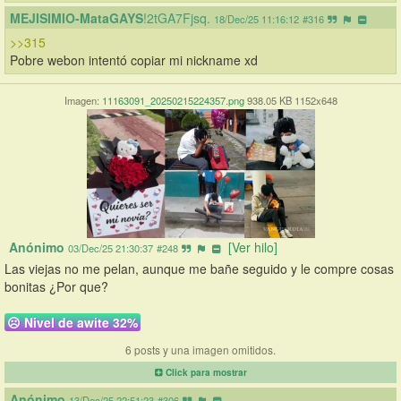
MEJISIMIO-MataGAYS
!2tGA7Fjsq.
18/Dec/25 11:16:12
#316
>>315
Pobre webon intentó copiar mi nickname xd
Imagen:
11163091_20250215224357.png
938.05 KB 1152x648
Anónimo
[Ver hilo]
03/Dec/25 21:30:37
#248
Las viejas no me pelan, aunque me bañe seguido y le compre cosas 
bonitas ¿Por que?
☹ 
Nivel de awite 32%
6 posts y una imagen omitidos.
Click para mostrar
Anónimo
13/Dec/25 22:51:23
#306