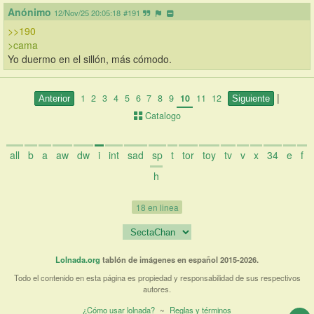
Anónimo
12/Nov/25 20:05:18
#191
>>190
>cama
Yo duermo en el sillón, más cómodo.
|
1
2
3
4
5
6
7
8
9
10
11
12
Catalogo
all
b
a
aw
dw
i
int
sad
sp
t
tor
toy
tv
v
x
34
e
f
h
18 en linea
Lolnada.org
tablón de imágenes en español 2015-2026.
Todo el contenido en esta página es propiedad y responsabilidad de sus respectivos
autores.
¿Cómo usar lolnada?
~
Reglas y términos