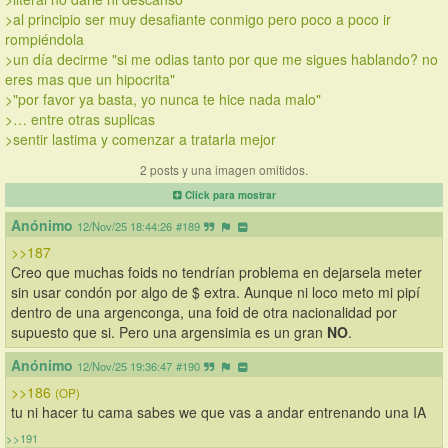
>al principio ser muy desafiante conmigo pero poco a poco ir 
rompiéndola 
>un día decirme "si me odias tanto por que me sigues hablando? no 
eres mas que un hipocrita" 
>"por favor ya basta, yo nunca te hice nada malo" 
>… entre otras suplicas
>sentir lastima y comenzar a tratarla mejor
2 posts y una imagen omitidos.
Click para mostrar
Anónimo
12/Nov/25 18:44:26
#189
>>187
Creo que muchas foids no tendrían problema en dejarsela meter 
sin usar condón por algo de $ extra. Aunque ni loco meto mi pipí 
dentro de una argenconga, una foid de otra nacionalidad por 
supuesto que si. Pero una argensimia es un gran 
NO
.
Anónimo
12/Nov/25 19:36:47
#190
>>186
(OP)
tu ni hacer tu cama sabes we que vas a andar entrenando una IA
>>191