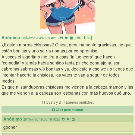
Anónimo
[Ver hilo]
20/Nov/25 04:49:29
#213
¿Existen morras chistosas? O sea, genuinamente graciosas, no que 
estén bonitas y uno se ría nomas por compromiso.
A veces el algoritmo me tira a esas "influencers" que hacen 
"comedia" y jamás había sentido tanta pinche pena ajena, son 
cabronas sabrosas y/o bonitas y ya, dedicate a eso we no tienes que 
intentar hacerte la chistosa, los vatos te van a seguir de todos 
modos.
Es que ni standuperas chistosas me vienen a la cabeza mamón y las 
que me vienen a la cabeza son lesbianas con más huevos qué uno.
11 posts y 2 imágenes omitidos.
Click para mostrar
Anónimo
25/Nov/25 15:56:16
#226
gooner