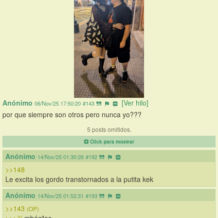
Anónimo
[Ver hilo]
06/Nov/25 17:50:20
#143
por que siempre son otros pero nunca yo???
5 posts omitidos.
Click para mostrar
Anónimo
14/Nov/25 01:30:26
#192
>>148
Le excita los gordo transtornados a la putita kek
Anónimo
14/Nov/25 01:52:31
#193
>>143
(OP)