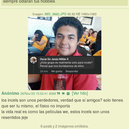
siempre odiarán tus hobbies
Imagen:
IMG_9662.JPG
92.82 KB 1080x1083
Anónimo
[Ver hilo]
26/Nov/25 15:52:41
#268
los incels son unos perdedores, verdad que sí amigos? solo tienes 
que ser tu mismo, el físico no importa
la vida real es como las películas we, estos incels son unos 
resentidos jeje
6 posts y 2 imágenes omitidos.