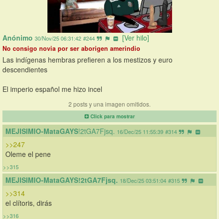
Anónimo
[Ver hilo]
30/Nov/25 06:31:42
#244
No consigo novia por ser aborigen amerindio
Las indígenas hembras prefieren a los mestizos y euro 
descendientes
El imperio español me hizo incel
2 posts y una imagen omitidos.
Click para mostrar
MEJISIMIO-MataGAYS
!2tGA7Fjsq.
16/Dec/25 11:55:39
#314
>>247
Oleme el pene
>>315
MEJISIMIO-MataGAYS!2tGA7Fjsq.
18/Dec/25 03:51:04
#315
>>314
el clítoris, dirás
>>316